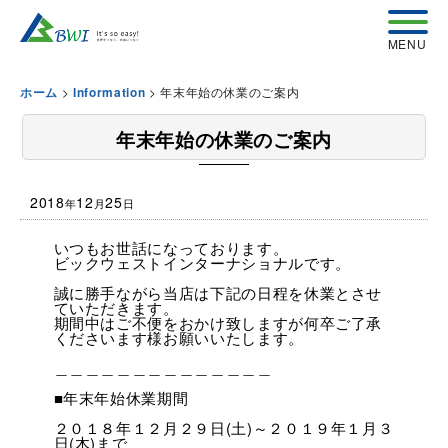
>
>
年末年始の休業のご案内
ホーム
Information
年末年始の休業のご案内
2018
12
25
年
月
日
いつもお世話になっております。
ビックウェストインターナショナルです。
誠に勝手ながら当店は下記の日程を休業とさせ
ていただきます。
期間中はご不便をおかけ致しますが何卒ご了承
くださいます様お願いいたします。
＿＿＿＿＿＿＿＿＿＿＿＿＿＿
■年末年始休業期間
２０１８年１２月２９日(土)～２０１９年１月３
日(木)まで