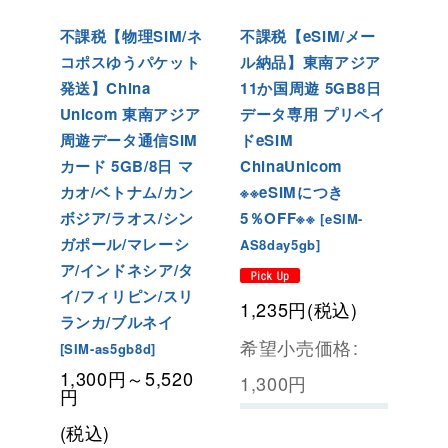
不課税【物理SIM/ネ
不課税【eSIM/メー
コポスゆうパケット
ル納品】東南アジア
発送】China
11か国周遊 5GB8日
Unicom 東南アジア
データ専用 プリペイ
周遊データ通信SIM
ドeSIM
カード
5GB/8日 マ
ChinaUnicom
カオ/ベトナム/カン
※※eSIMにつき
ボジア/ラオス/シン
5％OFF※※
[
eSIM-
ガポール/マレーシ
AS8day5gb
]
ア/インドネシア/タ
イ/フィリピン/スリ
1,235
円
(税込)
ランカ/ブルネイ
希望小売価格
:
[
SIM-as5gb8d
]
1,300
円
～5,520
1,300
円
円
(税込)