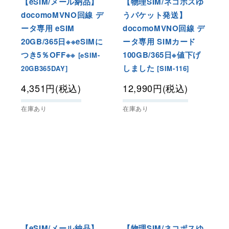
【eSIM/メール納品】
【物理SIM/ネコポスゆ
docomoMVNO回線 デ
うパケット発送】
ータ専用 eSIM
docomoMVNO回線 デ
20GB/365日※※eSIMに
ータ専用 SIMカード
つき5％OFF※※
100GB/365日※値下げ
[
eSIM-
しました
20GB365DAY
]
[
SIM-116
]
4,351
円
(税込)
12,990
円
(税込)
在庫あり
在庫あり
【eSIM/メール納品】
【物理SIM/ネコポスゆ