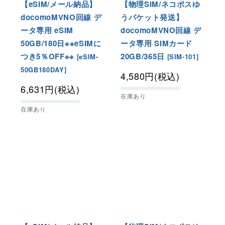
【eSIM/メール納品】
【物理SIM/ネコポスゆ
docomoMVNO回線 デ
うパケット発送】
ータ専用 eSIM
docomoMVNO回線 デ
50GB/180日※※eSIMに
ータ専用 SIMカード
つき5％OFF※※
20GB/365日
[
eSIM-
[
SIM-101
]
50GB180DAY
]
4,580
円
(税込)
6,631
円
(税込)
在庫あり
在庫あり