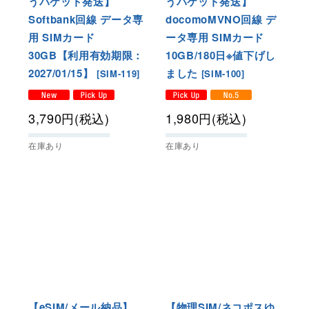
うパケット発送】
うパケット発送】
Softbank回線 データ専
docomoMVNO回線 デ
用 SIMカード
ータ専用 SIMカード
30GB【利用有効期限：
10GB/180日※値下げし
2027/01/15】
ました
[
SIM-119
]
[
SIM-100
]
3,790
円
(税込)
1,980
円
(税込)
在庫あり
在庫あり
【eSIM/メール納品】
【物理SIM/ネコポスゆ