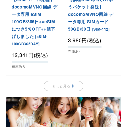
docomoMVNO回線 デ
うパケット発送】
ータ専用 eSIM
docomoMVNO回線 デ
100GB/365日※※eSIM
ータ専用 SIMカード
につき5％OFF※※値下
50GB/30日
[
SIM-112
]
げしました
[
eSIM-
3,980
円
(税込)
100GB365DAY
]
在庫あり
12,341
円
(税込)
在庫あり
もっと見る