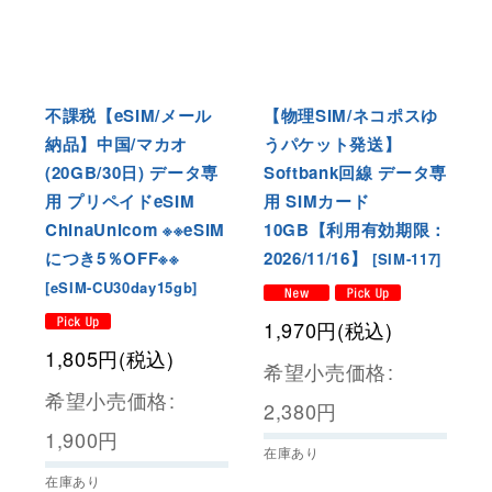
不課税【eSIM/メール
【物理SIM/ネコポスゆ
納品】中国/マカオ
うパケット発送】
(20GB/30日) データ専
Softbank回線 データ専
用 プリペイドeSIM
用 SIMカード
ChinaUnicom ※※eSIM
10GB【利用有効期限：
につき5％OFF※※
2026/11/16】
[
SIM-117
]
[
eSIM-CU30day15gb
]
[
1,970
円
(税込)
1,805
円
(税込)
希望小売価格
:
希望小売価格
:
2,380
円
1,900
円
在庫あり
在庫あり