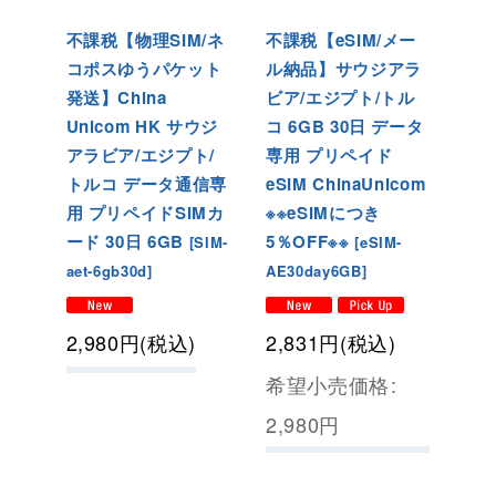
不課税【物理SIM/ネ
不課税【eSIM/メー
コポスゆうパケット
ル納品】サウジアラ
発送】China
ビア/エジプト/トル
Unicom HK サウジ
コ 6GB 30日 データ
アラビア/エジプト/
専用 プリペイド
トルコ データ通信専
eSIM ChinaUnicom
用 プリペイドSIMカ
※※eSIMにつき
ード 30日 6GB
5％OFF※※
[
SIM-
[
eSIM-
aet-6gb30d
]
AE30day6GB
]
2,980
円
(税込)
2,831
円
(税込)
希望小売価格
:
2,980
円