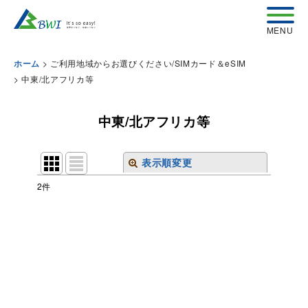
>
ご利用地域からお選びください/SIMカード＆eSIM
ホーム
>
中東/北アフリカ等
中東/北アフリカ等
表示順変更
閉じる
2
件
表示数
:
並び順
:
絞り込む