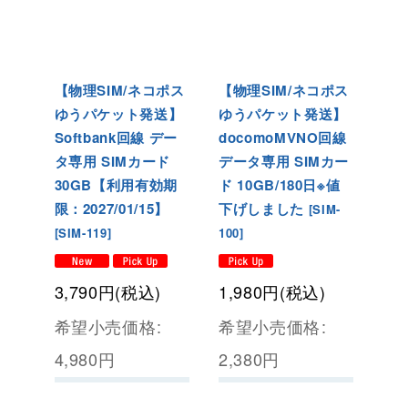
【物理SIM/ネコポス
【物理SIM/ネコポス
ゆうパケット発送】
ゆうパケット発送】
Softbank回線 デー
docomoMVNO回線
タ専用 SIMカード
データ専用 SIMカー
30GB【利用有効期
ド 10GB/180日※値
限：2027/01/15】
下げしました
[
SIM-
[
SIM-119
]
100
]
3,790
円
(税込)
1,980
円
(税込)
希望小売価格
:
希望小売価格
:
4,980
円
2,380
円