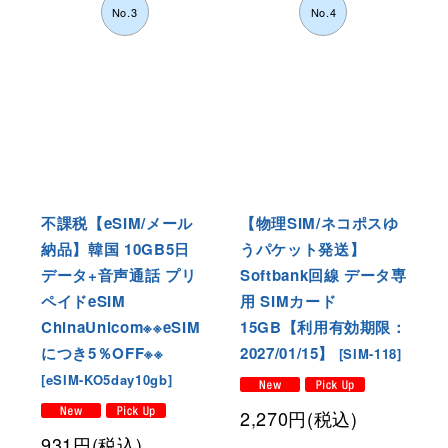
No.3
No.4
不課税【eSIM/メール
【物理SIM/ネコポスゆ
納品】韓国 10GB5日
うパケット発送】
データ+音声通話 プリ
Softbank回線 データ専
ペイドeSIM
用 SIMカード
ChinaUnicom※※eSIM
15GB【利用有効期限：
につき5％OFF※※
2027/01/15】
[
SIM-118
]
[
eSIM-KO5day10gb
]
2,270
円
(税込)
931
円
(税込)