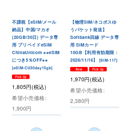
不課税【eSIM/メール
【物理SIM/ネコポスゆ
納品】中国/マカオ
うパケット発送】
(20GB/30日) データ専
Softbank回線 データ専
用 プリペイドeSIM
用 SIMカード
ChinaUnicom ※※eSIM
10GB【利用有効期限：
につき5％OFF※※
2026/11/16】
[
SIM-117
]
[
eSIM-CU30day15gb
]
1,970
円
(税込)
1,805
円
(税込)
希望小売価格
:
希望小売価格
:
2,380
円
1,900
円