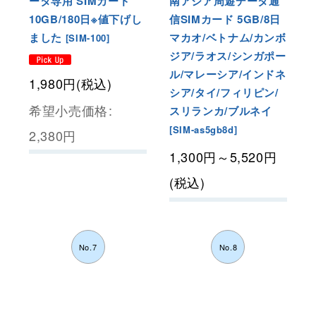
ータ専用 SIMカード
南アジア周遊データ通
10GB/180日※値下げし
信SIMカード
5GB/8日
ました
マカオ/ベトナム/カンボ
[
SIM-100
]
ジア/ラオス/シンガポー
ル/マレーシア/インドネ
1,980
円
(税込)
シア/タイ/フィリピン/
希望小売価格
:
スリランカ/ブルネイ
[
SIM-as5gb8d
]
2,380
円
1,300
円
～5,520
円
(税込)
No.7
No.8