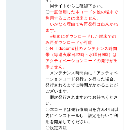
同サイトからご確認下さい。
〇
一度使用した本コードを他の端末で
利用することは出来ません。
いかなる理由でも再発行は出来かね
ます。
※初めにダウンロードした端末での
み再ダウンロードが可能
〇
NTTdocomo社のメンテナンス時間
帯（毎週火曜日22時～水曜日9時）は
アクティベーションコードの発行が出
来ません。
メンテナンス時間内に「アクティベ
ーションコード発行」を行った場合、
発行されるまでに時間がかかることが
ございます。
順次発行されますのでお待ちくださ
い。
〇本コードは発行依頼日を含み44日以
内にインストールし、設定を行いご利
用を開始してください。
〇設定方法