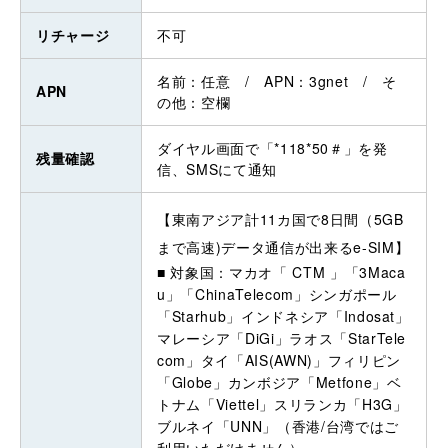
リチャージ
不可
名前：任意 / APN：3gnet / そ
APN
の他：空欄
ダイヤル画面で「*118*50＃」を発
残量確認
信、SMSにて通知
【東南アジア計11カ国で8日間（5GB
まで高速)データ通信が出来るe-SIM】
■ 対象国：マカオ「 CTM 」「3Maca
u」「ChinaTelecom」シンガポール
「Starhub」インドネシア「Indosat」
マレーシア「DiGi」ラオス「StarTele
com」タイ「AIS(AWN)」フィリピン
「Globe」カンボジア「Metfone」ベ
トナム「Viettel」スリランカ「H3G」
ブルネイ「UNN」（香港/台湾ではご