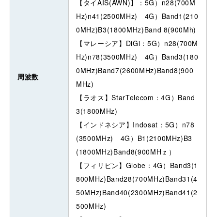
【タイAIS(AWN)】：5G）n28(700M
Hz)n41(2500MHz) 4G）Band1(210
0MHz)B3(1800MHz)Band 8(900Mh)
【マレーシア】DiGi：5G）n28(700M
Hz)n78(3500MHz) 4G）Band3(180
0MHz)Band7(2600MHz)Band8(900
周波数
MHz)
【ラオス】StarTelecom：4G）Band
3(1800MHz)
【インドネシア】Indosat：5G）n78
(3500MHz) 4G）B1(2100MHz)B3
(1800MHz)Band8(900MHｚ）
【フィリピン】Globe：4G）Band3(1
800MHz)Band28(700MHz)Band31(4
50MHz)Band40(2300MHz)Band41(2
500MHz)