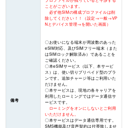
プロファイルが残っていると干渉する
ことがございます。
必ず他SIMの構成プロファイルは削
除してください！！（設定→一般→VP
Nとデバイス管理→を開いた画面）
〇お使いになる端末が周波数のあった
eSIM対応、及びSIMフリー端末（また
はSIMロック解除済み）であることを
ご確認ください。
〇本eSIMサービス（以下、本サービ
ス）は、使い切りプリペイド型のプラ
ンです。追加チャージ等はご利用いた
だけません。
〇本サービスは、現地の各キャリアを
利用したローミングではデータ通信サ
備考
ービスです。
ローミングをオンにしないとご利用
いただけません。
〇本サービスはデータ通信専用です。
SMS機能及び音声契約は付帯致しませ