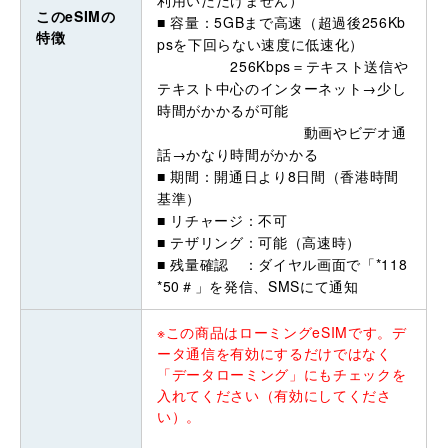
利用いただけません）
このeSIMの
■ 容量：5GBまで高速（超過後256Kb
特徴
psを下回らない速度に低速化）
256Kbps＝テキスト送信や
テキスト中心のインターネット→少し
時間がかかるが可能
動画やビデオ通
話→かなり時間がかかる
■ 期間：開通日より8日間（香港時間
基準）
■ リチャージ：不可
■ テザリング：可能（高速時）
■ 残量確認 ：ダイヤル画面で「*118
*50＃」を発信、SMSにて通知
※この商品はローミングeSIMです。デ
ータ通信を有効にするだけではなく
「データローミング」にもチェックを
入れてください（有効にしてくださ
い）。