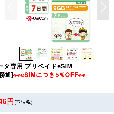
データ専用 プリペイドeSIM
国聯通]
※※eSIMにつき5％OFF※※
46円
(不課税)