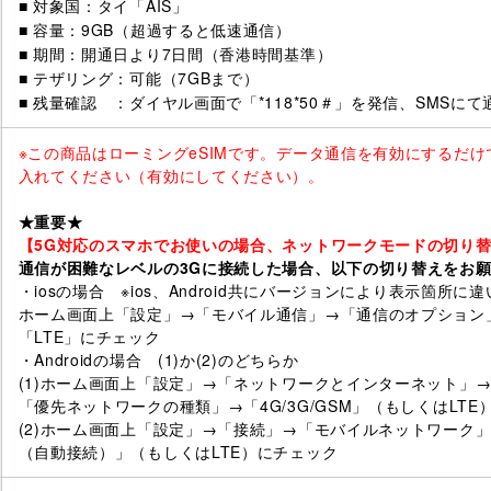
■ 対象国：タイ「AIS」
■ 容量：9GB（超過すると低速通信）
■ 期間：開通日より7日間（香港時間基準）
■ テザリング：可能（7GBまで）
■ 残量確認 ：ダイヤル画面で「*118*50＃」を発信、SMSにて
※この商品はローミングeSIMです。データ通信を有効にするだ
入れてください（有効にしてください）。
★重要★
【5G対応のスマホでお使いの場合、ネットワークモードの切り
通信が困難なレベルの3Gに接続した場合、以下の切り替えをお
・iosの場合 ※ios、Android共にバージョンにより表示箇所
ホーム画面上「設定」→「モバイル通信」→「通信のオプション
「LTE」にチェック
・Androidの場合 (1)か(2)のどちらか
(1)ホーム画面上「設定」→「ネットワークとインターネット」
「優先ネットワークの種類」→「4G/3G/GSM」（もしくはLTE
(2)ホーム画面上「設定」→「接続」→「モバイルネットワーク」→
（自動接続）」（もしくはLTE）にチェック