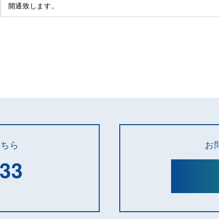
開通致します。
こちら
お
133