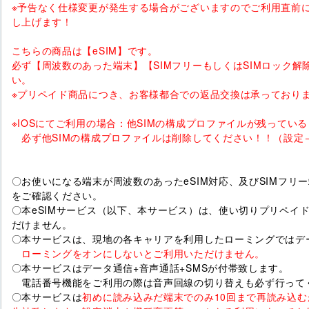
※予告なく仕様変更が発生する場合がございますのでご利用直前
し上げます！
こちらの商品は【eSIM】です。
必ず【周波数のあった端末】【SIMフリーもしくはSIMロック解
い。
※プリペイド商品につき、お客様都合での返品交換は承っており
※IOSにてご利用の場合：他SIMの構成プロファイルが残ってい
必ず他SIMの構成プロファイルは削除してください！！（設定→
〇お使いになる端末が周波数のあったeSIM対応、及びSIMフリ
をご確認ください。
〇本eSIMサービス（以下、本サービス）は、使い切りプリペイ
だけません。
〇本サービスは、現地の各キャリアを利用したローミングではデ
ローミングをオンにしないとご利用いただけません。
〇本サービスはデータ通信+音声通話+SMSが付帯致します。
電話番号機能をご利用の際は音声回線の切り替えも必ず行って
〇本サービスは
初めに読み込みだ端末でのみ10回まで再読み込む