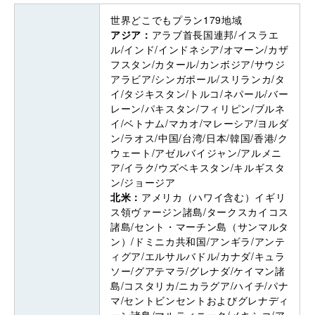
世界どこでもプラン179地域
アジア：
アラブ首長国連邦/イスラエ
ル/インド/インドネシア/オマーン/カザ
フスタン/カタール/カンボジア/サウジ
アラビア/シンガポール/スリランカ/タ
イ/タジキスタン/トルコ/ネパール/バー
レーン/パキスタン/フィリピン/ブルネ
イ/ベトナム/マカオ/マレーシア/ヨルダ
ン/ラオス/中国/台湾/日本/韓国/香港/ク
ウェート/アゼルバイジャン/アルメニ
ア/イラク/ウズベキスタン/キルギスタ
ン/ジョージア
北米：
アメリカ（ハワイ含む）イギリ
ス領ヴァージン諸島/タークスカイコス
諸島/セント・マーチン島（サンマルタ
ン）/ドミニカ共和国/アンギラ/アンテ
ィグア/エルサルバドル/カナダ/キュラ
ソー/グアテマラ/グレナダ/ケイマン諸
島/コスタリカ/ニカラグア/ハイチ/パナ
マ/セントビンセントおよびグレナディ