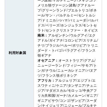
ーン諸島/マルティニーク/メキシコ/ア
メリカ領ヴァージン諸島/グアドルー
プ/グリーンランド/プエルトリコ/ポネ
ール/サン・バルテルミー/セントルシ
ア/ドミニカ/バハマ/バミューダ/バルバ
ドス/ベリーズ/ホンジュラス/モントセ
ラト/セントクリストファー・ネイビス
南米：
アルゼンチン/ウルグアイ/エク
アドル/ガイアナ/コロンビア/スリナム/
チリ/ブラジル/ペルー/ボリビア/トリニ
ダード・トバゴ/パラグアイ/フランス
利用対象国
領ギアナ
オセアニア：
オーストラリア/グアム/
ニュージーランド/フィジー/サモア/ト
ンガ/ナウル/ニューカレドニア/バヌア
ツ/フランス領ポリネシア
アフリカ：
アルジェリア/エジプト/エ
スワティニ/ケニア/タンザニア/チュニ
ジア/マダガスカル/モロッコ/中央アフ
リカ共和国/ガーナ/カメルーン/ギニア/
ギニアビサウ/コンゴ/ザンビア/スーダ
ン/ナイジェリア/ニジェール/ブルキナ