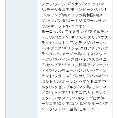
ファソ/ブルンジ/ベナン/マラウイ/マ
リ/モーリタニア/モザンビーク/リベリ
ア/ルワンダ/南アフリカ共和国/南スー
ダン/ウガンダ/コートジボワール/セネ
ガル/マヨット/レユニオン
ヨーロッパ：
アイスランド/アイルラン
ド/アルバニア/イギリス/イタリア/ウク
ライナ/エストニア/オランダ/ガーンジ
ー/キプロス/ギリシャ/クロアチア/ジブ
ラルタル/ジャージー島/スイス/スウェ
ーデン/スペイン/スロバキア/スロベニ
ア/セルビア/チェコ共和国/デンマーク/
ドイツ/ノルウェー/ハンガリー/フィン
ランド/フランス/ブルガリア/ベルギー/
ポルトガル/ポーランド/マケドニア/マ
ルタ/ルクセンブルク/マン島/モンテネ
グロ/ラトビア/リトアニア/リヒテンシ
ュタイン/ボスニアヘルツェゴビナ/ル
ーマニア/ロシア/コソボ/ベラルーシ/ア
ンドラ/フェロー諸島/モルドバ