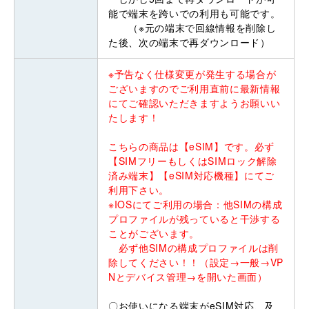
能で端末を跨いでの利用も可能です。
（※元の端末で回線情報を削除し
た後、次の端末で再ダウンロード）
※予告なく仕様変更が発生する場合が
ございますのでご利用直前に最新情報
にてご確認いただきますようお願いい
たします！
こちらの商品は【eSIM】です。必ず
【SIMフリーもしくはSIMロック解除
済み端末】【eSIM対応機種】にてご
利用下さい。
※IOSにてご利用の場合：他SIMの構成
プロファイルが残っていると干渉する
ことがございます。
必ず他SIMの構成プロファイルは削
除してください！！（設定→一般→VP
Nとデバイス管理→を開いた画面）
〇お使いになる端末がeSIM対応、及