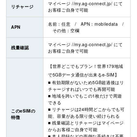
マイページ //my.ag-connect.jp/ にて
リチャージ
お客様ご自身で可能
名前：任意 / APN：mobiledata /
APN
その他：空欄
マイページ //my.ag-connect.jp/ にて
残量確認
お客様ご自身で可能
【世界どこでもプラン！世界179地域
で5GBデータ通信が出来るe-SIM】
■ 有効期限がないため5GB超過後はリ
チャージすればいつでも再開可能
■ 地域を跨いでもこの1枚だけで周遊
できる
■ リチャージは24時間どこからでも可
このeSIMの
能、容量がある限り使い続けられる
特徴
■ 残量確認とリチャージはマイページ
からお客様ご自身で可能
■ 本人登録などの面倒な手続きは不要