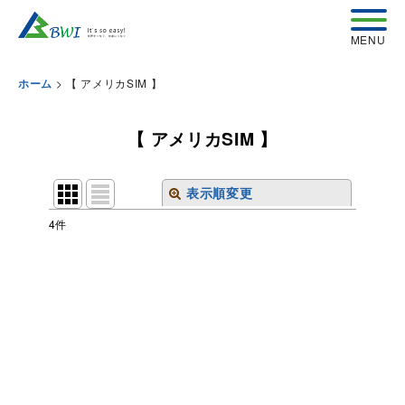
>
【 アメリカSIM 】
ホーム
【 アメリカSIM 】
表示順変更
閉じる
4
件
表示数
:
並び順
:
絞り込む