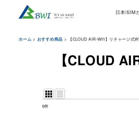
日本/SI
>
>
【CLOUD AIR-Wifi】リチャージ式W
ホーム
おすすめ商品
【CLOUD A
0
件
表示数
:
並び順
: