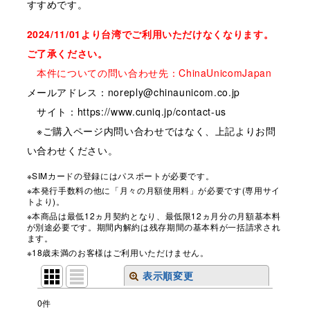
すすめです。
2024/11/01より台湾でご利用いただけなくなります。
ご了承ください。
本件についての問い合わせ先：ChinaUnicomJapan
メールアドレス：noreply@chinaunicom.co.jp
サイト：https://www.cuniq.jp/contact-us
※ご購入ページ内問い合わせではなく、上記よりお問
い合わせください。
※SIMカードの登録にはパスポートが必要です。
※本発行手数料の他に「月々の月額使用料」が必要です(専用サイ
トより)。
※本商品は最低12ヵ月契約となり、最低限12ヵ月分の月額基本料
が別途必要です。期間内解約は残存期間の基本料が一括請求され
ます。
※18歳未満のお客様はご利用いただけません。
表示順変更
閉じる
0
件