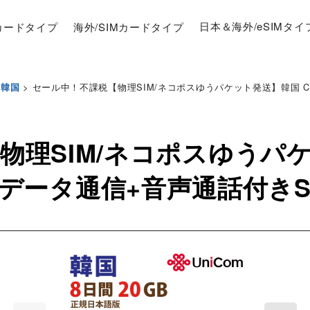
Mカードタイプ
海外/SIMカードタイプ
日本＆海外/eSIMタイ
>
セール中！不課税【物理SIM/ネコポスゆうパケット発送】韓国 China
韓国
物理SIM/ネコポスゆうパ
 8日 データ通信+音声通話付きSI