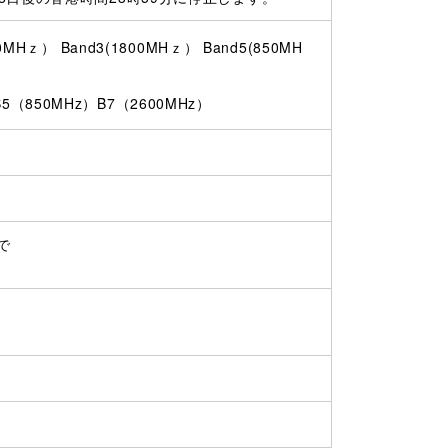
0MHｚ） Band3(1800MHｚ） Band5(850MH
（850MHz）B7（2600MHz）
で