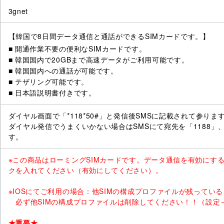
3gnet
【韓国で8日間データ通信と通話ができるSIMカードです。】
■ 開通作業不要の便利なSIMカードです。
■ 韓国国内で20GBまで高速データがご利用可能です。
■ 韓国国内への通話が可能です。
■ テザリング可能です。
■ 日本語説明書付きです。
ダイヤル画面で「*118*50#」と発信後SMSに記載されて参りま
ダイヤル発信でうまくいかない場合はSMSにて宛先を「1188」
す。
※この商品はローミングSIMカードです。データ通信を有効にす
クを入れてください（有効にしてください）。
※IOSにてご利用の場合：他SIMの構成プロファイルが残ってい
必ず他SIMの構成プロファイルは削除してください！！（設定→
★重要★