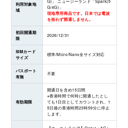
G)」 ニュージーランド「Spark(5
利用対象地
G/4G)」
域
現地専用商品です。日本では電波
を拾わず開通しません。
初回開通期
2026/12/31
限
SIMカード
標準/Micro/Nano全サイズ対応
サイズ
パスポート
不要
有無
開通日を含め15日間
※香港時間で何時に開通したとし
有効期限
ても1日目としてカウントされ、1
5日後の香港時間23時59分に停止
します。
【オーストラリア】Optus：5G）