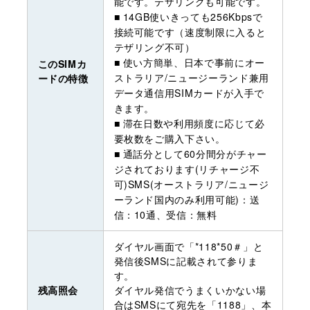
能です。テザリングも可能です。
■ 14GB使いきっても256Kbpsで
接続可能です（速度制限に入ると
テザリング不可）
■ 使い方簡単、日本で事前にオー
このSIMカ
ストラリア/ニュージーランド兼用
ードの特徴
データ通信用SIMカードが入手で
きます。
■ 滞在日数や利用頻度に応じて必
要枚数をご購入下さい。
■ 通話分として60分間分がチャー
ジされております(リチャージ不
可)SMS(オーストラリア/ニュージ
ーランド国内のみ利用可能)：送
信：10通、受信：無料
ダイヤル画面で「*118*50＃」と
発信後SMSに記載されて参りま
す。
残高照会
ダイヤル発信でうまくいかない場
合はSMSにて宛先を「1188」、本