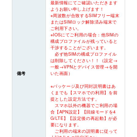
最新情報にてご確認いただきます
ようお願い申し上げます！
※周波数が合致するSIMフリー端末
またはSIMロック解除済み端末で
ご利用下さい。
※IOSにてご利用の場合：他SIMの
構成プロファイルが残っていると
干渉することがございます。
必ず他SIMの構成プロファイル
は削除してください！！（設定→
一般→VPNとデバイス管理→を開
備考
いた画面）
※パッケージ及び同封説明書はあ
くまでも【スマホでの利用】を前
提とした設定方法です。
スマホ以外の機器でご利用の場
合【APN設定】【回線モードを4
G/LTE】【設定後の再起動】が必
要になります。
ご利用の端末の説明書に従って