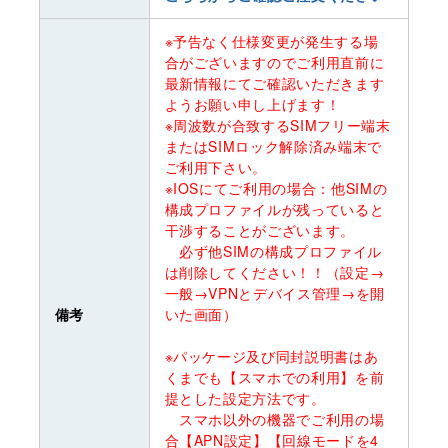
※予告なく仕様変更が発生する場
合がございますのでご利用直前に
最新情報にてご確認いただきます
ようお願い申し上げます！
※周波数が合致するSIMフリー端末
またはSIMロック解除済み端末で
ご利用下さい。
※IOSにてご利用の場合：他SIMの
構成プロファイルが残っていると
干渉することがございます。
必ず他SIMの構成プロファイル
は削除してください！！（設定→
一般→VPNとデバイス管理→を開
備考
いた画面）
※パッケージ及び同封説明書はあ
くまでも【スマホでの利用】を前
提とした設定方法です。
スマホ以外の機器でご利用の場
合【APN設定】【回線モードを4