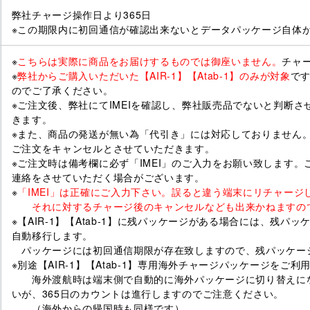
弊社チャージ操作日より365日
※この期限内に初回通信が確認出来ないとデータパッケージ自体
※
こちらは実際に商品をお届けするものでは御座いません。
チャ
※
弊社からご購入いただいた【AIR-1】【Atab-1】のみが対象
で
のでご了承ください。
※ご注文後、弊社にてIMEIを確認し、弊社販売品でないと判断
きます。
※また、商品の発送が無い為「代引き」には対応しておりません
ご注文をキャンセルとさせていただきます。
※ご注文時は備考欄に必ず「IMEI」のご入力をお願い致します
連絡をさせていただく場合がございます。
※
「IMEI」は正確にご入力下さい。誤ると違う端末にリチャー
それに対するチャージ後のキャンセルなども出来かねますの
※【AIR-1】【Atab-1】に残パッケージがある場合には、残
自動移行します。
パッケージには初回通信期限が存在致しますので、残パッケー
※別途【AIR-1】【Atab-1】専用海外チャージパッケージをご利
海外渡航時は端末側で自動的に海外パッケージに切り替えにな
いが、365日のカウントは進行しますのでご注意ください。
（海外からの帰国時も同様です）