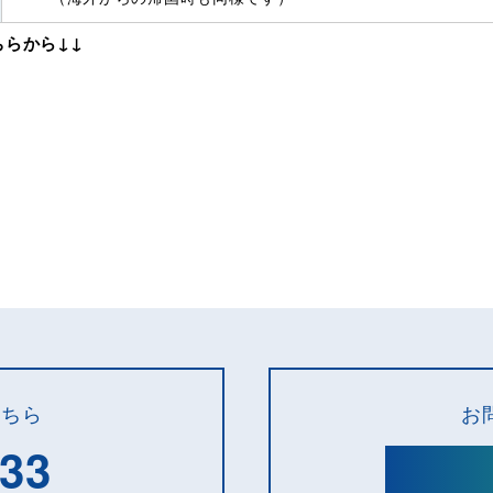
らから↓↓
こちら
お
133