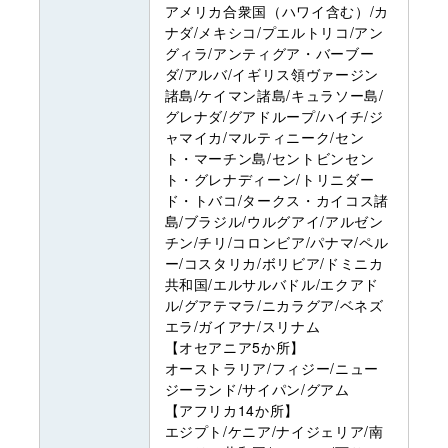
アメリカ合衆国（ハワイ含む）/カ
ナダ/メキシコ/プエルトリコ/アン
グィラ/アンティグア・バーブー
ダ/アルバ/イギリス領ヴァージン
諸島/ケイマン諸島/キュラソー島/
グレナダ/グアドループ/ハイチ/ジ
ャマイカ/マルティニーク/セン
ト・マーチン島/セントビンセン
ト・グレナディーン/トリニダー
ド・トバコ/タークス・カイコス諸
島/ブラジル/ウルグアイ/アルゼン
チン/チリ/コロンビア/パナマ/ペル
ー/コスタリカ/ボリビア/ドミニカ
共和国/エルサルバドル/エクアド
ル/グアテマラ/ニカラグア/ベネズ
エラ/ガイアナ/スリナム
【オセアニア5か所】
オーストラリア/フィジー/ニュー
ジーランド/サイパン/グアム
【アフリカ14か所】
エジプト/ケニア/ナイジェリア/南