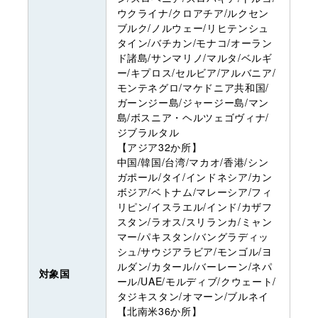
ウクライナ/クロアチア/ルクセン
ブルク/ノルウェー/リヒテンシュ
タイン/バチカン/モナコ/オーラン
ド諸島/サンマリノ/マルタ/ベルギ
ー/キプロス/セルビア/アルバニア/
モンテネグロ/マケドニア共和国/
ガーンジー島/ジャージー島/マン
島/ボスニア・ヘルツェゴヴィナ/
ジブラルタル
【アジア32か所】
中国/韓国/台湾/マカオ/香港/シン
ガポール/タイ/インドネシア/カン
ボジア/ベトナム/マレーシア/フィ
リピン/イスラエル/インド/カザフ
スタン/ラオス/スリランカ/ミャン
マー/パキスタン/バングラディッ
シュ/サウジアラビア/モンゴル/ヨ
ルダン/カタール/バーレーン/ネパ
対象国
ール/UAE/モルディブ/クウェート/
タジキスタン/オマーン/ブルネイ
【北南米36か所】