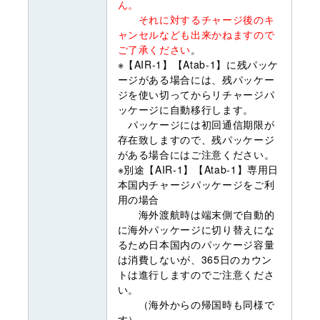
ん。
それに対するチャージ後のキ
ャンセルなども出来かねますので
ご了承ください
。
※【AIR-1】【Atab-1】に残パッケ
ージがある場合には、残パッケー
ジを使い切ってからリチャージパ
ッケージに自動移行します。
パッケージには初回通信期限が
存在致しますので、残パッケージ
がある場合にはご注意ください。
※別途【AIR-1】【Atab-1】専用日
本国内チャージパッケージをご利
用の場合
海外渡航時は端末側で自動的
に海外パッケージに切り替えにな
るため日本国内のパッケージ容量
は消費しないが、365日のカウン
トは進行しますのでご注意くださ
い。
（海外からの帰国時も同様で
す）