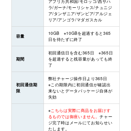
アフリカ共和国/モロッコ/西サハ
ラ/ガーナ/モーリシャス/チュニジ
ア/タンザニア/ザンビア/アルジェ
リア/アンゴラ/マダガスカル
10GB ※10GBを超過すると365
容量
日を待たずに終了
初回通信日を含む365日 ※365日
期間
を超過すると残容量があっても終
了
弊社チャージ操作日より365日
初回通信期
※この期限内に初回通信が確認出
限
来ないとデータパッケージ自体が
失効
※
こちらは実際に商品をお届けす
るものでは御座いません。
チャー
ジ完了時はメールにてお知らせい
たします。