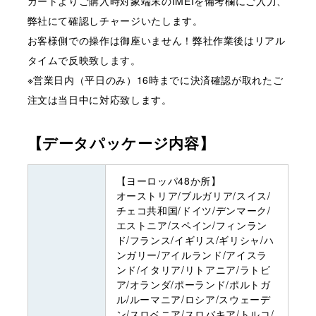
カートよりご購入時対象端末のIMEIを備考欄にご入力、
弊社にて確認しチャージいたします。
お客様側での操作は御座いません！弊社作業後はリアル
タイムで反映致します。
※営業日内（平日のみ）16時までに決済確認が取れたご
注文は当日中に対応致します。
【データパッケージ内容】
【ヨーロッパ48か所】
オーストリア/ブルガリア/スイス/
チェコ共和国/ドイツ/デンマーク/
エストニア/スペイン/フィンラン
ド/フランス/イギリス/ギリシャ/ハ
ンガリー/アイルランド/アイスラ
ンド/イタリア/リトアニア/ラトビ
ア/オランダ/ポーランド/ポルトガ
ル/ルーマニア/ロシア/スウェーデ
ン/スロベニア/スロバキア/トルコ/