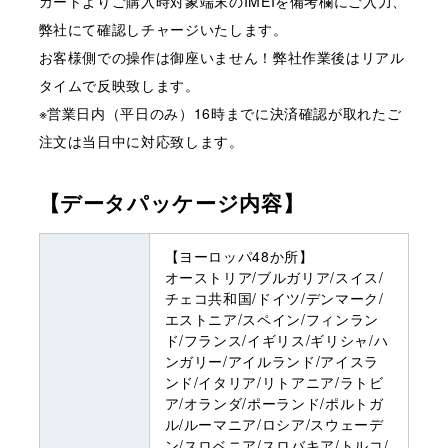
カートよりご購入時対象端末のIMEIを備考欄にご入力、
弊社にて確認しチャージいたします。
お客様側での操作は御座いません！弊社作業後はリアル
タイムで反映致します。
※営業日内（平日のみ）16時までに決済確認が取れたご
注文は当日中に対応致します。
【データパッケージ内容】
【ヨーロッパ48か所】
オーストリア/ブルガリア/スイス/
チェコ共和国/ドイツ/デンマーク/
エストニア/スペイン/フィンラン
ド/フランス/イギリス/ギリシャ/ハ
ンガリー/アイルランド/アイスラ
ンド/イタリア/リトアニア/ラトビ
ア/オランダ/ポーランド/ポルトガ
ル/ルーマニア/ロシア/スウェーデ
ン/スロベニア/スロバキア/トルコ/