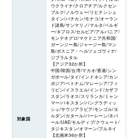
ウクライナ/クロアチア/ルクセン
ブルク/ノルウェー/リヒテンシュ
タイン/バチカン/モナコ/オーラン
ド諸島/サンマリノ/マルタ/ベルギ
ー/キプロス/セルビア/アルバニア/
モンテネグロ/マケドニア共和国/
ガーンジー島/ジャージー島/マン
島/ボスニア・ヘルツェゴヴィナ/
ジブラルタル
【アジア32か所】
中国/韓国/台湾/マカオ/香港/シン
ガポール/タイ/インドネシア/カン
ボジア/ベトナム/マレーシア/フィ
リピン/イスラエル/インド/カザフ
スタン/ラオス/スリランカ/ミャン
マー/パキスタン/バングラディッ
シュ/サウジアラビア/モンゴル/ヨ
ルダン/カタール/バーレーン/ネパ
対象国
ール/UAE/モルディブ/クウェート/
タジキスタン/オマーン/ブルネイ
【北南米36か所】