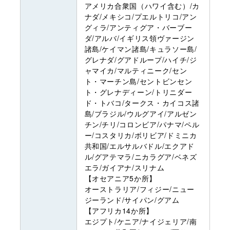
アメリカ合衆国（ハワイ含む）/カ
ナダ/メキシコ/プエルトリコ/アン
グィラ/アンティグア・バーブー
ダ/アルバ/イギリス領ヴァージン
諸島/ケイマン諸島/キュラソー島/
グレナダ/グアドループ/ハイチ/ジ
ャマイカ/マルティニーク/セン
ト・マーチン島/セントビンセン
ト・グレナディーン/トリニダー
ド・トバコ/タークス・カイコス諸
島/ブラジル/ウルグアイ/アルゼン
チン/チリ/コロンビア/パナマ/ペル
ー/コスタリカ/ボリビア/ドミニカ
共和国/エルサルバドル/エクアド
ル/グアテマラ/ニカラグア/ベネズ
エラ/ガイアナ/スリナム
【オセアニア5か所】
オーストラリア/フィジー/ニュー
ジーランド/サイパン/グアム
【アフリカ14か所】
エジプト/ケニア/ナイジェリア/南