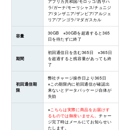
アフリカ共和国/モロッコ/西サハ
ラ/ガーナ/モーリシャス/チュニジ
ア/タンザニア/ザンビア/アルジェ
リア/アンゴラ/マダガスカル
30GB ※30GBを超過すると365
容量
日を待たずに終了
初回通信日を含む365日 ※365日
期間
を超過すると残容量があっても終
了
弊社チャージ操作日より365日
初回通信期
※この期限内に初回通信が確認出
限
来ないとデータパッケージ自体が
失効
※
こちらは実際に商品をお届けす
るものでは御座いません。
チャー
ジ完了時はメールにてお知らせい
たします。