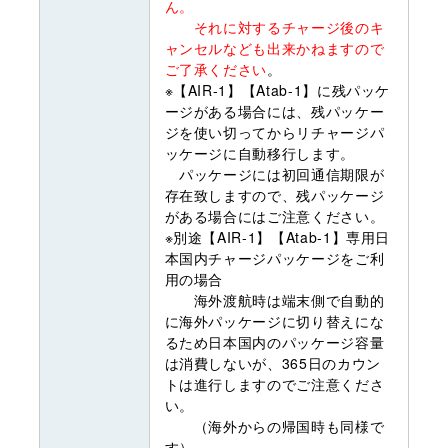
ん。
それに対するチャージ後のキ
ャンセルなども出来かねますので
ご了承ください
。
※【AIR-1】【Atab-1】に残パッケ
ージがある場合には、残パッケー
ジを使い切ってからリチャージパ
ッケージに自動移行します。
パッケージには初回通信期限が
存在致しますので、残パッケージ
がある場合にはご注意ください。
※別途【AIR-1】【Atab-1】専用日
本国内チャージパッケージをご利
用の場合
海外渡航時は端末側で自動的
に海外パッケージに切り替えにな
るため日本国内のパッケージ容量
は消費しないが、365日のカウン
トは進行しますのでご注意くださ
い。
（海外からの帰国時も同様で
す）