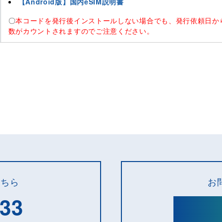
【Android版】国内eSIM説明書
〇
本コードを発行後インストールしない場合でも、発行依頼日か
数がカウントされますのでご注意ください。
こちら
お
133