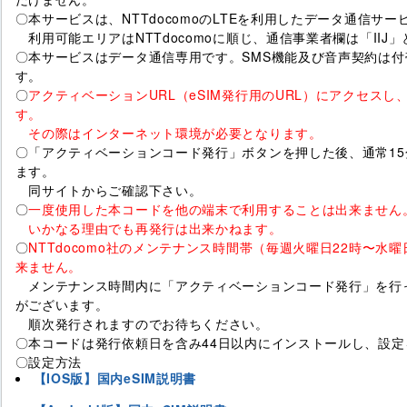
〇本サービスは、NTTdocomoのLTEを利用したデータ通信サー
利用可能エリアはNTTdocomoに順じ、通信事業者欄は「IIJ
〇本サービスはデータ通信専用です。SMS機能及び音声契約は
す。
〇
アクティベーションURL（eSIM発行用のURL）にアクセス
す。
その際はインターネット環境が必要となります。
〇「アクティベーションコード発行」ボタンを押した後、通常1
ます。
同サイトからご確認下さい。
〇
一度使用した本コードを他の端末で利用することは出来ません
いかなる理由でも再発行は出来かねます。
〇
NTTdocomo社のメンテナンス時間帯（毎週火曜日22時〜
来ません。
メンテナンス時間内に「アクティベーションコード発行」を行
がございます。
順次発行されますのでお待ちください。
〇本コードは発行依頼日を含み44日以内にインストールし、設
〇設定方法
【IOS版】国内eSIM説明書