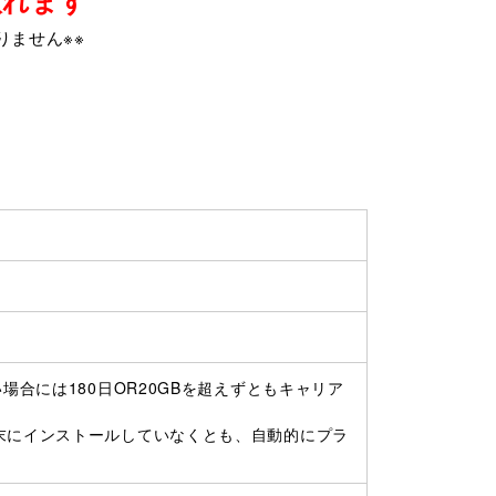
りません※※
場合には180日OR20GBを超えずともキャリア
末にインストールしていなくとも、自動的にプラ