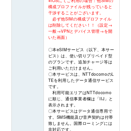
※IOSにてご利用の場合：他SIMの
構成プロファイルが残っていると
干渉することがございます。
必ず他SIMの構成プロファイル
は削除してください！！（設定→
一般→VPNとデバイス管理→を開
いた画面）
〇本eSIMサービス（以下、本サー
ビス）は、使い切りプリペイド型
のプランです。追加チャージ等は
ご利用いただけません。
〇本サービスは、NTTdocomoのL
TEを利用したデータ通信サービス
です。
利用可能エリアはNTTdocomo
に順じ、通信事業者欄は「IIJ」と
表示されます。
〇本サービスはデータ通信専用で
す。SMS機能及び音声契約は付帯
致しません。国際ローミングには
非対応です。