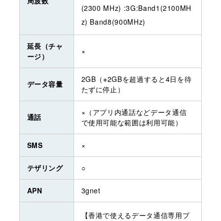
周波数
(2300 MHz) :3G:Band1(2100MH
z) Band8(900MHz)
延長（チャ
×
ージ）
2GB（※2GBを超過すると4日を待
データ容量
たずに停止）
×（アプリ内通話などデータ通信
通話
で使用可能な範囲は利用可能）
SMS
×
テザリング
○
APN
3gnet
【香港で使えるデータ通信専用プ