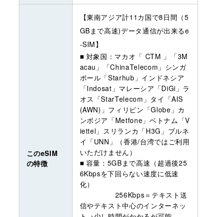
【東南アジア計11カ国で8日間（5
GBまで高速)データ通信が出来るe
-SIM】
■ 対象国：マカオ「 CTM 」「3M
acau」「ChinaTelecom」シンガ
ポール「Starhub」インドネシア
「Indosat」マレーシア「DiGi」ラ
オス「StarTelecom」タイ「AIS
(AWN)」フィリピン「Globe」カ
ンボジア「Metfone」ベトナム「V
iettel」スリランカ「H3G」ブルネ
イ「UNN」（香港/台湾ではご利用
いただけません）
このeSIM
■ 容量：5GBまで高速（超過後25
の特徴
6Kbpsを下回らない速度に低速
化）
256Kbps＝テキスト送
信やテキスト中心のインターネッ
ト→少し時間がかかるが可能