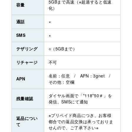
5GBまで高速（※超過すると低速
容量
化）
通話
×
SMS
×
テザリング
○（5GBまで）
リチャージ
不可
名前：任意 / APN：3gnet /
APN
その他：空欄
ダイヤル画面で「*118*50＃」を
残量確認
発信、SMSにて通知
※プリペイド商品につき、お客様
返品につい
都合での返品交換は承っておりま
て
せんので、ご了承下さい※