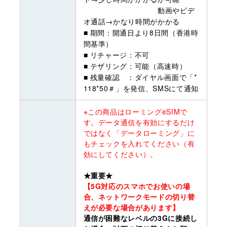
動画やビデ
オ通話→かなり時間がかかる
■ 期間：開通日より8日間（香港時
間基準）
■ リチャージ：不可
■ テザリング：可能（高速時）
■ 残量確認 ：ダイヤル画面で「*
118*50＃」を発信、SMSにて通知
※この商品はローミングeSIMで
す。データ通信を有効にするだけ
ではなく「データローミング」に
もチェックを入れてください（有
効にしてください）。
★重要★
【5G対応のスマホでお使いの場
合、ネットワークモードの切り替
えが必要な場合があります】
通信が困難なレベルの3Gに接続し