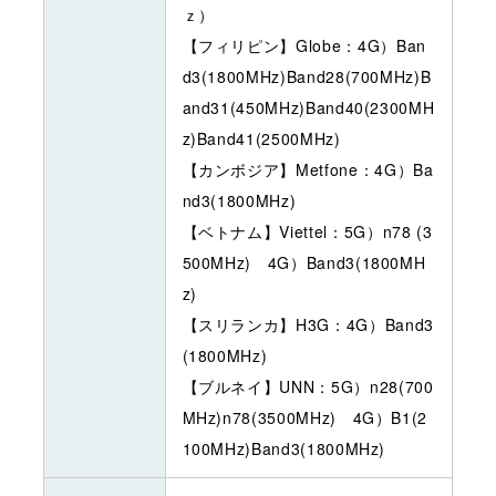
ｚ）
【フィリピン】Globe：4G）Ban
d3(1800MHz)Band28(700MHz)B
and31(450MHz)Band40(2300MH
z)Band41(2500MHz)
【カンボジア】Metfone：4G）Ba
nd3(1800MHz)
【ベトナム】Viettel：5G）n78 (3
500MHz) 4G）Band3(1800MH
z)
【スリランカ】H3G：4G）Band3
(1800MHz)
【ブルネイ】UNN：5G）n28(700
MHz)n78(3500MHz) 4G）B1(2
100MHz)Band3(1800MHz)