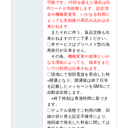
可能です。10回を超えた場合はQ
Rコードが失効致します。設定消
去や機種変更等、いかなる利用に
よっても失効後の再読み込みは出
来かねます。
またそれに伴う、返品交換も出
来かねますのでご了承ください。
〇本サービスはプリペイド型の為
再発行が出来ません。
その為、
機種変更や故障といか
なる理由によっても、端末をまた
いでの利用は出来かねます。
〇現地にて初回電波を受信した時
=開通となり、開通後は終了日等
を記載したメッセージをSMSにて
自動送信致します。
※終了時刻は香港時間に基づき
ます。
〇デュアル状態でご利用の際、回
線の切り替え設定不備等により、
他回線で発生した料金に関しては
責任を負いかねます。