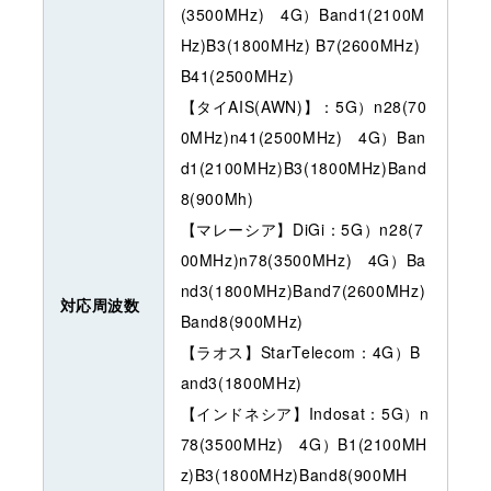
(3500MHz) 4G）Band1(2100M
Hz)B3(1800MHz) B7(2600MHz)
B41(2500MHz)
【タイAIS(AWN)】：5G）n28(70
0MHz)n41(2500MHz) 4G）Ban
d1(2100MHz)B3(1800MHz)Band
8(900Mh)
【マレーシア】DiGi：5G）n28(7
00MHz)n78(3500MHz) 4G）Ba
nd3(1800MHz)Band7(2600MHz)
対応周波数
Band8(900MHz)
【ラオス】StarTelecom：4G）B
and3(1800MHz)
【インドネシア】Indosat：5G）n
78(3500MHz) 4G）B1(2100MH
z)B3(1800MHz)Band8(900MH