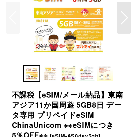
不課税【eSIM/メール納品】東南
アジア11か国周遊 5GB8日 デー
タ専用 プリペイドeSIM
ChinaUnicom ※※eSIMにつき
5％OFF※※
[
eSIM-AS8day5gb
]