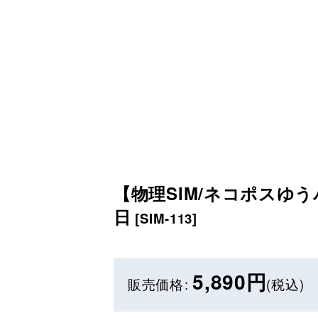
【物理SIM/ネコポスゆうパ
日
[
SIM-113
]
5,890
円
販売価格
:
(税込)