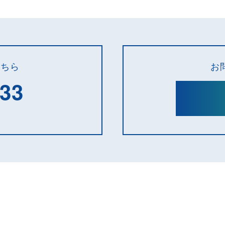
こちら
お
133