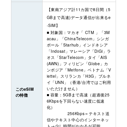
【東南アジア計11カ国で8日間（5
GBまで高速)データ通信が出来るe
-SIM】
■ 対象国：マカオ「 CTM 」「3M
acau」「ChinaTelecom」シンガ
ポール「Starhub」インドネシア
「Indosat」マレーシア「DiGi」ラ
オス「StarTelecom」タイ「AIS
(AWN)」フィリピン「Globe」カ
ンボジア「Metfone」ベトナム「V
iettel」スリランカ「H3G」ブルネ
イ「UNN」（香港/台湾ではご利用
いただけません）
このeSIM
■ 容量：5GBまで高速（超過後25
の特徴
6Kbpsを下回らない速度に低速
化）
256Kbps＝テキスト送
信やテキスト中心のインターネッ
ト→少し時間がかかるが可能