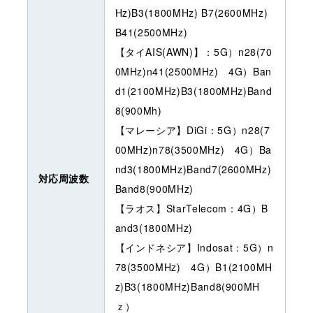
Hz)B3(1800MHz) B7(2600MHz)
B41(2500MHz)
【タイAIS(AWN)】：5G）n28(70
0MHz)n41(2500MHz) 4G）Ban
d1(2100MHz)B3(1800MHz)Band
8(900Mh)
【マレーシア】DiGi：5G）n28(7
00MHz)n78(3500MHz) 4G）Ba
nd3(1800MHz)Band7(2600MHz)
対応周波数
Band8(900MHz)
【ラオス】StarTelecom：4G）B
and3(1800MHz)
【インドネシア】Indosat：5G）n
78(3500MHz) 4G）B1(2100MH
z)B3(1800MHz)Band8(900MH
ｚ）