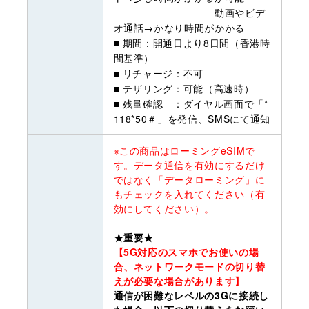
動画やビデ
オ通話→かなり時間がかかる
■ 期間：開通日より8日間（香港時
間基準）
■ リチャージ：不可
■ テザリング：可能（高速時）
■ 残量確認 ：ダイヤル画面で「*
118*50＃」を発信、SMSにて通知
※この商品はローミングeSIMで
す。データ通信を有効にするだけ
ではなく「データローミング」に
もチェックを入れてください（有
効にしてください）。
★重要★
【5G対応のスマホでお使いの場
合、ネットワークモードの切り替
えが必要な場合があります】
通信が困難なレベルの3Gに接続し