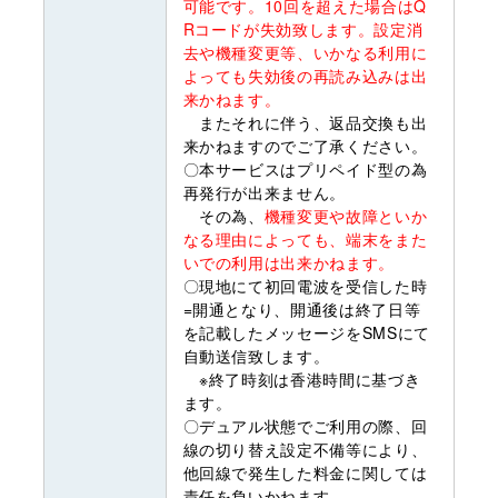
可能です。10回を超えた場合はQ
Rコードが失効致します。設定消
去や機種変更等、いかなる利用に
よっても失効後の再読み込みは出
来かねます。
またそれに伴う、返品交換も出
来かねますのでご了承ください。
〇本サービスはプリペイド型の為
再発行が出来ません。
その為、
機種変更や故障といか
なる理由によっても、端末をまた
いでの利用は出来かねます。
〇現地にて初回電波を受信した時
=開通となり、開通後は終了日等
を記載したメッセージをSMSにて
自動送信致します。
※終了時刻は香港時間に基づき
ます。
〇デュアル状態でご利用の際、回
線の切り替え設定不備等により、
他回線で発生した料金に関しては
責任を負いかねます。