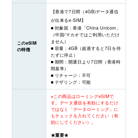
【香港で7日間（4GB)データ通信
が出来るe-SIM】
■ 対象国：香港「China Unicom」
（中国/マカオではご利用いただけ
ません）
このeSIM
■ 容量：4GB（超過すると7日を待
の特徴
たずに停止）
■ 期間：開通日より7日間（香港時
間基準）
■ リチャージ：不可
■ テザリング：可能
※この商品はローミングeSIMで
す。データ通信を有効にするだけ
ではなく「データローミング」に
もチェックを入れてください（有
効にしてください）。
★重要★