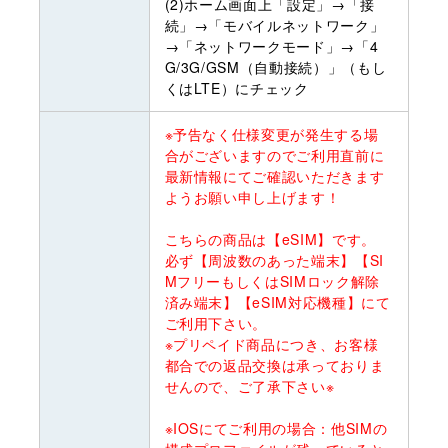
(2)ホーム画面上「設定」→「接
続」→「モバイルネットワーク」
→「ネットワークモード」→「4
G/3G/GSM（自動接続）」（もし
くはLTE）にチェック
※予告なく仕様変更が発生する場
合がございますのでご利用直前に
最新情報にてご確認いただきます
ようお願い申し上げます！
こちらの商品は【eSIM】です。
必ず【周波数のあった端末】【SI
MフリーもしくはSIMロック解除
済み端末】【eSIM対応機種】にて
ご利用下さい。
※プリペイド商品につき、お客様
都合での返品交換は承っておりま
せんので、ご了承下さい※
※IOSにてご利用の場合：他SIMの