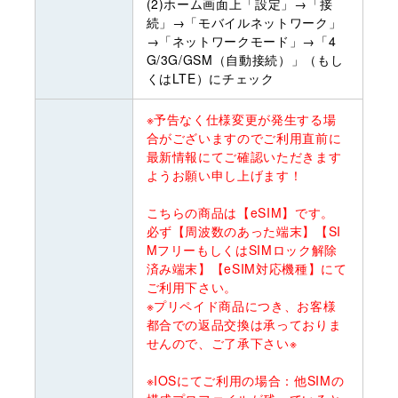
(2)ホーム画面上「設定」→「接
続」→「モバイルネットワーク」
→「ネットワークモード」→「4
G/3G/GSM（自動接続）」（もし
くはLTE）にチェック
※予告なく仕様変更が発生する場
合がございますのでご利用直前に
最新情報にてご確認いただきます
ようお願い申し上げます！
こちらの商品は【eSIM】です。
必ず【周波数のあった端末】【SI
MフリーもしくはSIMロック解除
済み端末】【eSIM対応機種】にて
ご利用下さい。
※プリペイド商品につき、お客様
都合での返品交換は承っておりま
せんので、ご了承下さい※
※IOSにてご利用の場合：他SIMの