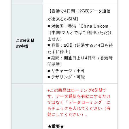
【香港で4日間（2GB)データ通信
が出来るe-SIM】
■ 対象国：香港「China Unicom」
（中国/マカオではご利用いただけ
ません）
このeSIM
■ 容量：2GB（超過すると4日を待
の特徴
たずに停止）
■ 期間：開通日より4日間（香港時
間基準）
■ リチャージ：不可
■ テザリング：可能
※この商品はローミングeSIMで
す。データ通信を有効にするだけ
ではなく「データローミング」に
もチェックを入れてください（有
効にしてください）。
★重要★