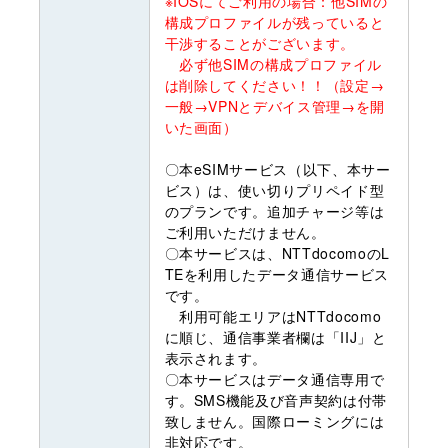
※IOSにてご利用の場合：他SIMの
構成プロファイルが残っていると
干渉することがございます。
必ず他SIMの構成プロファイル
は削除してください！！（設定→
一般→VPNとデバイス管理→を開
いた画面）
〇本eSIMサービス（以下、本サー
ビス）は、使い切りプリペイド型
のプランです。追加チャージ等は
ご利用いただけません。
〇本サービスは、NTTdocomoのL
TEを利用したデータ通信サービス
です。
利用可能エリアはNTTdocomo
に順じ、通信事業者欄は「IIJ」と
表示されます。
〇本サービスはデータ通信専用で
す。SMS機能及び音声契約は付帯
致しません。国際ローミングには
非対応です。