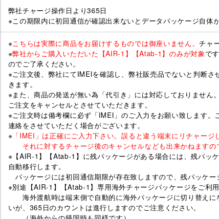
弊社チャージ操作日より365日
※この期限内に初回通信が確認出来ないとデータパッケージ自体
※
こちらは実際に商品をお届けするものでは御座いません。
チャ
※
弊社からご購入いただいた【AIR-1】【Atab-1】のみが対象
で
のでご了承ください。
※ご注文後、弊社にてIMEIを確認し、弊社販売品でないと判断
きます。
※また、商品の発送が無い為「代引き」には対応しておりません
ご注文をキャンセルとさせていただきます。
※ご注文時は備考欄に必ず「IMEI」のご入力をお願い致します
連絡をさせていただく場合がございます。
※
「IMEI」は正確にご入力下さい。誤ると違う端末にリチャー
それに対するチャージ後のキャンセルなども出来かねますの
※【AIR-1】【Atab-1】に残パッケージがある場合には、残
自動移行します。
パッケージには初回通信期限が存在致しますので、残パッケー
※別途【AIR-1】【Atab-1】専用海外チャージパッケージをご利
海外渡航時は端末側で自動的に海外パッケージに切り替えにな
いが、365日のカウントは進行しますのでご注意ください。
（海外からの帰国時も同様です）