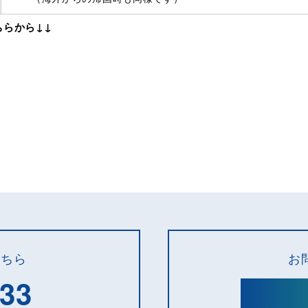
らから↓↓
こちら
お
133