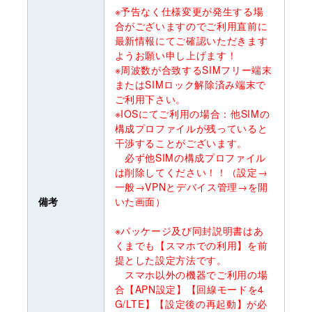
※予告なく仕様変更が発生する場
合がございますのでご利用直前に
最新情報にてご確認いただきます
ようお願い申し上げます！
※周波数が合致するSIMフリー端末
またはSIMロック解除済み端末で
ご利用下さい。
※IOSにてご利用の場合：他SIMの
構成プロファイルが残っていると
干渉することがございます。
必ず他SIMの構成プロファイル
は削除してください！！（設定→
一般→VPNとデバイス管理→を開
備考
いた画面）
※パッケージ及び同封説明書はあ
くまでも【スマホでの利用】を前
提とした設定方法です。
スマホ以外の機器でご利用の場
合【APN設定】【回線モードを4
G/LTE】【設定後の再起動】が必