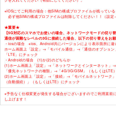
クを入れてください（有効にしてください）。
※IOSにてご利用の場合：他SIMの構成プロファイルが残ってい
必ず他SIMの構成プロファイルは削除してください！！（設定→
★重要★
【5G対応のスマホでお使いの場合、ネットワークモードの切り
通信が困難なレベルの3Gに接続した場合、以下の切り替えをお
・iosの場合 ※ios、Android共にバージョンにより表示箇所
ホーム画面上「設定」→「モバイル通信」→「通信のオプション
「LTE」にチェック
・Androidの場合 (1)か(2)のどちらか
(1)ホーム画面上「設定」→「ネットワークとインターネット」
「優先ネットワークの種類」→「4G/3G/GSM」（もしくはLTE
(2)ホーム画面上「設定」→「接続」→「モバイルネットワーク」→
（自動接続）」（もしくはLTE）にチェック
※予告なく仕様変更が発生する場合がございますのでご利用直前
し上げます！