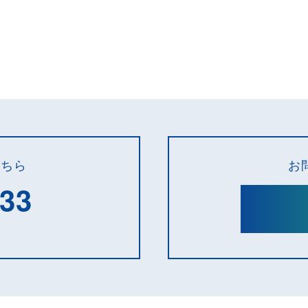
こちら
お
133