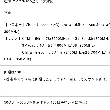
標準/Micro/Nano全サイズ対応
不要
【中国本土】China Unicom：5G)n78(3400MHｚ-3500Mhz）4G)B
300MHz)
【マカオ】CTM ：5G）n78(3500MHz) 4G）Band3(1800MHz)B
3Macau：4G）B3 (1800MHz)B8 (900MHz)
China Telecom：5G）n1(2100MHz)n28(700MHz)n78(
Hz)B5(850MHz)
開通後180日
※香港時間で何時に開通したとしても1日目としてカウントされ、1
×
50GB（※50GBを超過すると180日を待たずに停止）