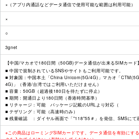
×（アプリ内通話などデータ通信で使用可能な範囲は利用可能）
×
○
3gnet
【中国/マカオで180日間（50GB)データ通信が出来るSIMカード
■ 中国で規制されているSNSやサイトもご利用可能です。
■ 対象国：中国本土「China Unicom(5G/4G)」マカオ「CTM(5G/4G
4G)」（香港/台湾ではご利用いただけません）
■ 容量：50GB（超過後180日を待たずに停止）
■ 期間：開通日より180日間（香港時間基準）
■ リチャージ：可能 パッケージ記載のURLより対応（
■ テザリング：可能（高速時のみ）
■ 残量確認 ：ダイヤル画面で「*118*55＃」を発信、SMSにて
※この商品はローミングSIMカードです。データ通信を有効にす