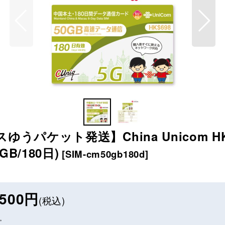
ゆうパケット発送】China Unicom 
B/180日
)
[
SIM-cm50gb180d
]
500
円
(税込)
。