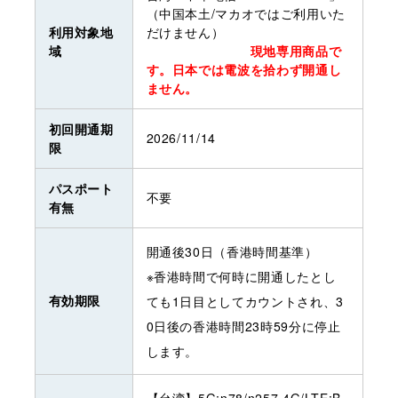
（中国本土/マカオではご利用いた
利用対象地
だけません）
域
現地専用商品で
す。日本では電波を拾わず開通し
ません。
初回開通期
2026/11/14
限
パスポート
不要
有無
開通後30日（香港時間基準）
※香港時間で何時に開通したとし
有効期限
ても1日目としてカウントされ、3
0日後の香港時間23時59分に停止
します。
【台湾】5G:n78/n257 4G/LTE:B