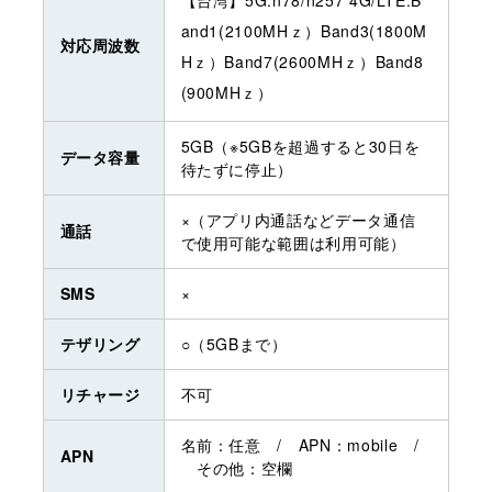
and1(2100MHｚ）Band3(1800M
対応周波数
Hｚ）Band7(2600MHｚ）Band8
(900MHｚ）
5GB（※5GBを超過すると30日を
データ容量
待たずに停止）
×（アプリ内通話などデータ通信
通話
で使用可能な範囲は利用可能）
SMS
×
テザリング
○（5GBまで）
リチャージ
不可
名前：任意 / APN：mobile /
APN
その他：空欄