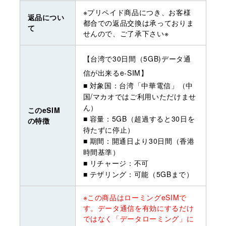
※プリペイド商品につき、お客様
返品につい
都合での返品交換は承っておりま
て
せんので、ご了承下さい※
【台湾で30日間（5GB)データ通
信が出来るe-SIM】
■ 対象国：台湾「中華電信」（中
国/マカオではご利用いただけませ
ん）
このeSIM
■ 容量：5GB（超過すると30日を
の特徴
待たずに停止）
■ 期間：開通日より30日間（香港
時間基準）
■ リチャージ：不可
■ テザリング：可能（5GBまで）
※この商品はローミングeSIMで
す。データ通信を有効にするだけ
ではなく「データローミング」に