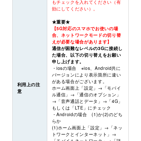
もチェックを入れてください（有
効にしてください）。
★重要★
【5G対応のスマホでお使いの場
合、ネットワークモードの切り替
えが必要な場合があります】
通信が困難なレベルの3Gに接続し
た場合、以下の切り替えをお願い
申し上げます。
・iosの場合 ※ios、Android共に
バージョンにより表示箇所に違い
がある場合がございます。
利用上の注
ホーム画面上「設定」→「モバイ
意
ル通信」→「通信のオプション」
→「音声通話とデータ」→「4G」
もしくは「LTE」にチェック
・Androidの場合 (1)か(2)のどち
らか
(1)ホーム画面上「設定」→「ネッ
トワークとインターネット」→
「モバイルネットワーク」→「詳