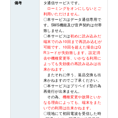
備考
タ通信サービスです。
ローミングをオンにしないとご
利用いただけません。
〇本サービスはデータ通信専用で
す。SMS機能及び音声契約は付帯
致しません。
〇本サービスは
初めに読み込みだ
端末でのみ10回まで再読み込むが
可能です。10回を超えた場合はQ
Rコードが失効致します。設定消
去や機種変更等、いかなる利用に
よっても失効後の再読み込みは出
来かねます。
またそれに伴う、返品交換も出
来かねますのでご了承ください。
〇本サービスはプリペイド型の為
再発行が出来ません。
その為、
機種変更や故障といか
なる理由によっても、端末をまた
いでの利用は出来かねます。
〇現地にて初回電波を受信した時