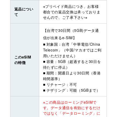
※プリペイド商品につき、お客様
返品につい
都合での返品交換は承っておりま
て
せんので、ご了承下さい※
【台湾で30日間（5GB)データ通
信が出来るe-SIM】
■ 対象国：台湾「中華電信/China
Telecom」（中国/マカオではご利
用いただけません）
このeSIM
■ 容量：5GB（超過すると30日を
の特徴
待たずに停止）
■ 期間：開通日より30日間（香港
時間基準）
■ リチャージ：不可
■ テザリング：可能（5GBまで）
※この商品はローミングeSIMで
す。データ通信を有効にするだけ
ではなく「データローミング」に