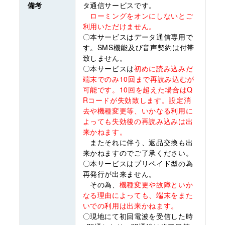
備考
タ通信サービスです。
ローミングをオンにしないとご
利用いただけません。
〇本サービスはデータ通信専用で
す。SMS機能及び音声契約は付帯
致しません。
〇本サービスは
初めに読み込みだ
端末でのみ10回まで再読み込むが
可能です。10回を超えた場合はQ
Rコードが失効致します。設定消
去や機種変更等、いかなる利用に
よっても失効後の再読み込みは出
来かねます。
またそれに伴う、返品交換も出
来かねますのでご了承ください。
〇本サービスはプリペイド型の為
再発行が出来ません。
その為、
機種変更や故障といか
なる理由によっても、端末をまた
いでの利用は出来かねます。
〇現地にて初回電波を受信した時