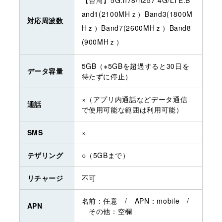
and1(2100MHｚ）Band3(1800M
対応周波数
Hｚ）Band7(2600MHｚ）Band8
(900MHｚ）
5GB（※5GBを超過すると30日を
データ容量
待たずに停止）
×（アプリ内通話などデータ通信
通話
で使用可能な範囲は利用可能）
SMS
×
テザリング
○（5GBまで）
リチャージ
不可
名前：任意 / APN：mobile /
APN
その他：空欄