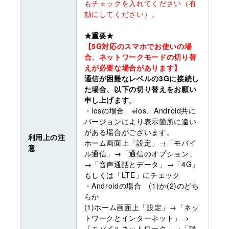
もチェックを入れてください（有
効にしてください）。
★重要★
【5G対応のスマホでお使いの場
合、ネットワークモードの切り替
えが必要な場合があります】
通信が困難なレベルの3Gに接続し
た場合、以下の切り替えをお願い
申し上げます。
・iosの場合 ※ios、Android共に
バージョンにより表示箇所に違い
がある場合がございます。
利用上の注
ホーム画面上「設定」→「モバイ
意
ル通信」→「通信のオプション」
→「音声通話とデータ」→「4G」
もしくは「LTE」にチェック
・Androidの場合 (1)か(2)のどち
らか
(1)ホーム画面上「設定」→「ネッ
トワークとインターネット」→
「モバイルネットワーク」→「詳