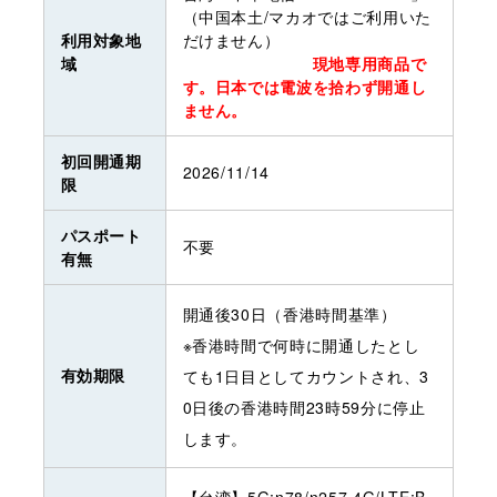
（中国本土/マカオではご利用いた
利用対象地
だけません）
域
現地専用商品で
す。日本では電波を拾わず開通し
ません。
初回開通期
2026/11/14
限
パスポート
不要
有無
開通後30日（香港時間基準）
※香港時間で何時に開通したとし
有効期限
ても1日目としてカウントされ、3
0日後の香港時間23時59分に停止
します。
【台湾】5G:n78/n257 4G/LTE:B