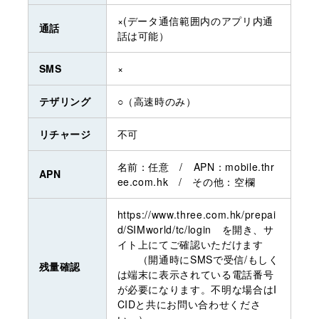
×(データ通信範囲内のアプリ内通
通話
話は可能）
SMS
×
テザリング
○（高速時のみ）
リチャージ
不可
名前：任意 / APN：mobile.thr
APN
ee.com.hk / その他：空欄
https://www.three.com.hk/prepai
d/SIMworld/tc/login を開き、サ
イト上にてご確認いただけます
（開通時にSMSで受信/もしく
残量確認
は端末に表示されている電話番号
が必要になります。不明な場合はI
CIDと共にお問い合わせくださ
い。）