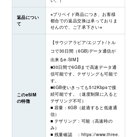
※プリペイド商品につき、お客様
返品につい
都合での返品交換は承っておりま
て
せんので、ご了承下さい※
【サウジアラビア/エジプト/トル
コで30日間（6GB)データ通信が
出来るe-SIM】
■30日間で6GBまで高速データ通
信可能です。テザリングも可能で
す。
■6GB使いきっても512Kbpsで接
続可能です。（速度制限に入ると
このeSIM
テザリング不可）
の特徴
■ 容量：6GB（超過すると低速通
信）
■ テザリング：可能（高速時の
み）
■ 残量確認 ：https://www.three.