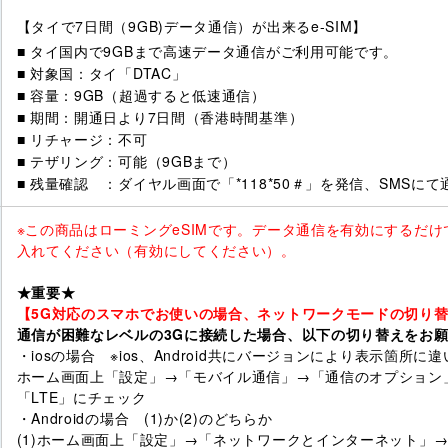
【タイで7日間（9GB)データ通信）が出来るe-SIM】
■ タイ国内で9GBまで高速データ通信がご利用可能です。
■ 対象国：タイ「DTAC」
■ 容量：9GB（超過すると低速通信）
■ 期間：開通日より7日間（香港時間基準）
■ リチャージ：不可
■ テザリング：可能（9GBまで）
■ 残量確認 ：ダイヤル画面で「*118*50＃」を発信、SMSにて
※この商品はローミングeSIMです。データ通信を有効にするだ
入れてください（有効にしてください）。
★重要★
【5G対応のスマホでお使いの場合、ネットワークモードの切り
通信が困難なレベルの3Gに接続した場合、以下の切り替えをお
・iosの場合 ※ios、Android共にバージョンにより表示箇所
ホーム画面上「設定」→「モバイル通信」→「通信のオプション
「LTE」にチェック
・Androidの場合 (1)か(2)のどちらか
(1)ホーム画面上「設定」→「ネットワークとインターネット」