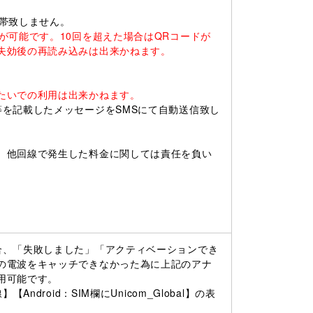
帯致しません。
が可能です。10回を超えた場合はQRコードが
失効後の再読み込みは出来かねます。
。
たいでの利用は出来かねます。
を記載したメッセージをSMSにて自動送信致し
、他回線で発生した料金に関しては責任を負い
合、「失敗しました」「アクティベーションでき
の電波をキャッチできなかった為に上記のアナ
用可能です。
droid：SIM欄にUnicom_Global】の表