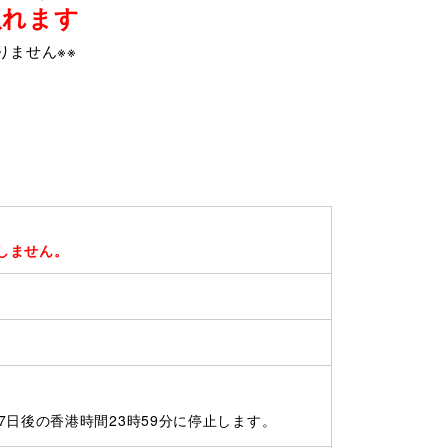
取れます
りません※※
しません。
日後の香港時間23時59分に停止します。