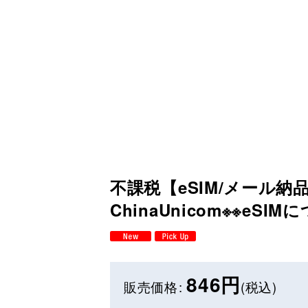
不課税【eSIM/メール納品
ChinaUnicom※※eSIM
846
円
販売価格
:
(税込)