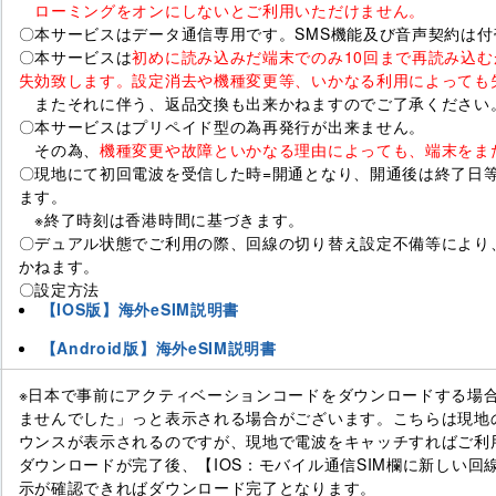
ローミングをオンにしないとご利用いただけません。
〇本サービスはデータ通信専用です。SMS機能及び音声契約は付
〇本サービスは
初めに読み込みだ端末でのみ10回まで再読み込む
失効致します。設定消去や機種変更等、いかなる利用によっても
またそれに伴う、返品交換も出来かねますのでご了承ください
〇本サービスはプリペイド型の為再発行が出来ません。
その為、
機種変更や故障といかなる理由によっても、端末をま
〇現地にて初回電波を受信した時=開通となり、開通後は終了日等
ます。
※終了時刻は香港時間に基づきます。
〇デュアル状態でご利用の際、回線の切り替え設定不備等により
かねます。
〇設定方法
【IOS版】海外eSIM説明書
【Android版】海外eSIM説明書
※日本で事前にアクティベーションコードをダウンロードする場
ませんでした」っと表示される場合がございます。こちらは現地
ウンスが表示されるのですが、現地で電波をキャッチすればご利
ダウンロードが完了後、【IOS：モバイル通信SIM欄に新しい回線】【An
示が確認できればダウンロード完了となります。