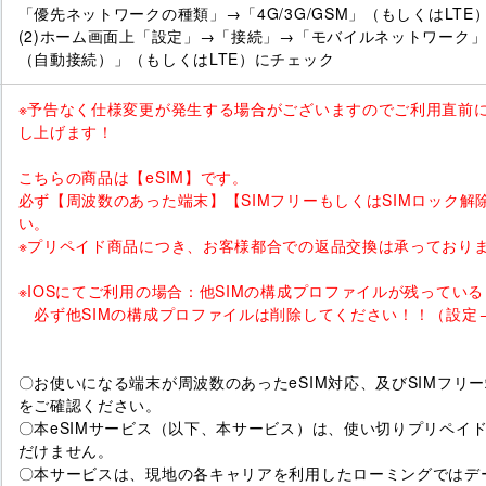
「優先ネットワークの種類」→「4G/3G/GSM」（もしくはLTE
(2)ホーム画面上「設定」→「接続」→「モバイルネットワーク」→
（自動接続）」（もしくはLTE）にチェック
※予告なく仕様変更が発生する場合がございますのでご利用直前
し上げます！
こちらの商品は【eSIM】です。
必ず【周波数のあった端末】【SIMフリーもしくはSIMロック解
い。
※プリペイド商品につき、お客様都合での返品交換は承っており
※IOSにてご利用の場合：他SIMの構成プロファイルが残ってい
必ず他SIMの構成プロファイルは削除してください！！（設定→
〇お使いになる端末が周波数のあったeSIM対応、及びSIMフリ
をご確認ください。
〇本eSIMサービス（以下、本サービス）は、使い切りプリペイ
だけません。
〇本サービスは、現地の各キャリアを利用したローミングではデ