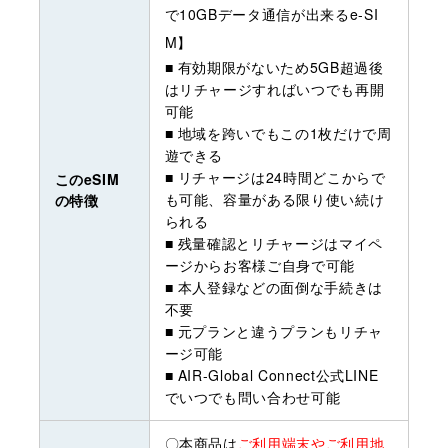
で10GBデータ通信が出来るe-SI
M】
■ 有効期限がないため5GB超過後
はリチャージすればいつでも再開
可能
■ 地域を跨いでもこの1枚だけで周
遊できる
■ リチャージは24時間どこからで
このeSIM
も可能、容量がある限り使い続け
の特徴
られる
■ 残量確認とリチャージはマイペ
ージからお客様ご自身で可能
■ 本人登録などの面倒な手続きは
不要
■ 元プランと違うプランもリチャ
ージ可能
■ AIR-Global Connect公式LINE
でいつでも問い合わせ可能
〇本商品は
ご利用端末やご利用地