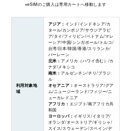
※eSIMのご購入は専用カートへ移動します
アジア：
インド/インドネシア/カ
タール/カンボジア/サウジアラビ
ア/タイ/フィリピン/ベトナム/マレ
ーシア/中国/シンガポール/トルコ/
台湾/日本/韓国/香港/スリランカ/
バーレーン
北米：
アメリカ（ハワイ含む）/カ
ナダ/メキシコ
南米：
アルゼンチン/チリ/ブラジ
ル
利用対象地
オセアニア：
オーストラリア/グア
域
ム/ニュージーランド/フィジー/ニ
ューカレドニア
アフリカ：
エジプト/南アフリカ共
和国
ヨーロッパ：
イギリス/イタリア/
オランダ/オーストリア/ギリシャ/
スイス/スウェーデン/スペイン/デ