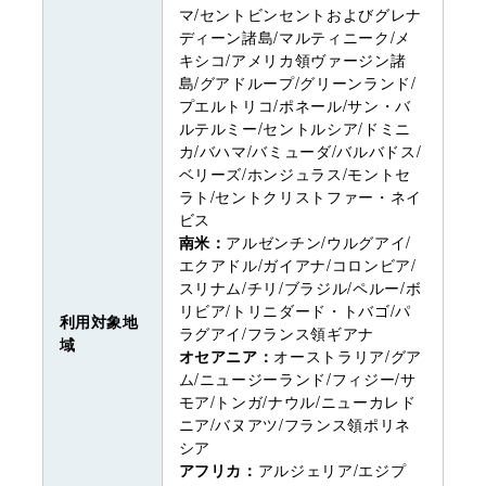
マ/セントビンセントおよびグレナ
ディーン諸島/マルティニーク/メ
キシコ/アメリカ領ヴァージン諸
島/グアドループ/グリーンランド/
プエルトリコ/ポネール/サン・バ
ルテルミー/セントルシア/ドミニ
カ/バハマ/バミューダ/バルバドス/
ベリーズ/ホンジュラス/モントセ
ラト/セントクリストファー・ネイ
ビス
南米：
アルゼンチン/ウルグアイ/
エクアドル/ガイアナ/コロンビア/
スリナム/チリ/ブラジル/ペルー/ボ
リビア/トリニダード・トバゴ/パ
利用対象地
ラグアイ/フランス領ギアナ
域
オセアニア：
オーストラリア/グア
ム/ニュージーランド/フィジー/サ
モア/トンガ/ナウル/ニューカレド
ニア/バヌアツ/フランス領ポリネ
シア
アフリカ：
アルジェリア/エジプ