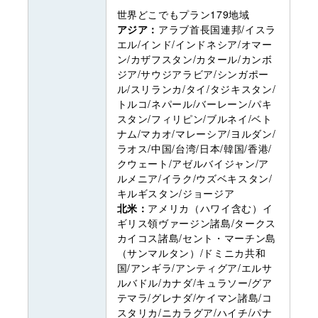
世界どこでもプラン179地域
アジア：
アラブ首長国連邦/イスラ
エル/インド/インドネシア/オマー
ン/カザフスタン/カタール/カンボ
ジア/サウジアラビア/シンガポー
ル/スリランカ/タイ/タジキスタン/
トルコ/ネパール/バーレーン/パキ
スタン/フィリピン/ブルネイ/ベト
ナム/マカオ/マレーシア/ヨルダン/
ラオス/中国/台湾/日本/韓国/香港/
クウェート/アゼルバイジャン/ア
ルメニア/イラク/ウズベキスタン/
キルギスタン/ジョージア
北米：
アメリカ（ハワイ含む）イ
ギリス領ヴァージン諸島/タークス
カイコス諸島/セント・マーチン島
（サンマルタン）/ドミニカ共和
国/アンギラ/アンティグア/エルサ
ルバドル/カナダ/キュラソー/グア
テマラ/グレナダ/ケイマン諸島/コ
スタリカ/ニカラグア/ハイチ/パナ