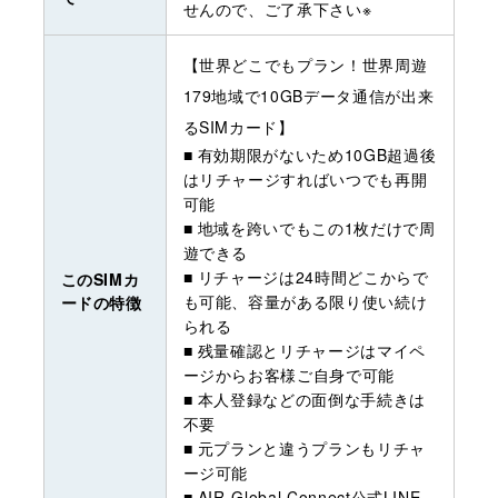
せんので、ご了承下さい※
【世界どこでもプラン！世界周遊
179地域で10GBデータ通信が出来
るSIMカード】
■ 有効期限がないため10GB超過後
はリチャージすればいつでも再開
可能
■ 地域を跨いでもこの1枚だけで周
遊できる
■ リチャージは24時間どこからで
このSIMカ
も可能、容量がある限り使い続け
ードの特徴
られる
■ 残量確認とリチャージはマイペ
ージからお客様ご自身で可能
■ 本人登録などの面倒な手続きは
不要
■ 元プランと違うプランもリチャ
ージ可能
■ AIR-Global Connect公式LINE