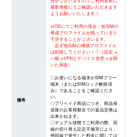
合がございますのでご利用直前に
最新情報にてご確認いただきます
ようお願いいたします！
※IOSにてご利用の場合：他SIMの
構成プロファイルが残っていると
干渉することがございます。
必ず他SIMの構成プロファイル
は削除してください！！（設定→
一般→VPNとデバイス管理→を開
いた画面）
〇お使いになる端末がSIMフリー
端末（またはSIMロック解除済
み）であることをご確認くださ
い。
備考
〇プリペイド商品につき、商品発
送後のお客様都合での返品交換は
出来かねます。
〇デュアル状態でご利用の際、回
線の切り替え設定不備等により、
他回線で発生した料金に関しては