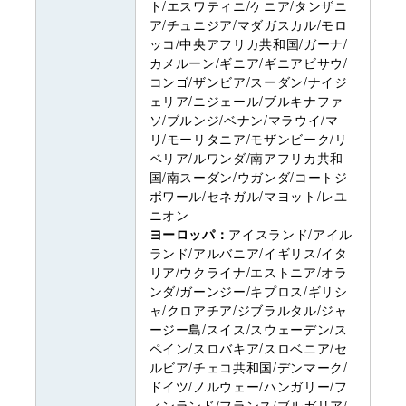
ト/エスワティニ/ケニア/タンザニ
ア/チュニジア/マダガスカル/モロ
ッコ/中央アフリカ共和国/ガーナ/
カメルーン/ギニア/ギニアビサウ/
コンゴ/ザンビア/スーダン/ナイジ
ェリア/ニジェール/ブルキナファ
ソ/ブルンジ/ベナン/マラウイ/マ
リ/モーリタニア/モザンビーク/リ
ベリア/ルワンダ/南アフリカ共和
国/南スーダン/ウガンダ/コートジ
ボワール/セネガル/マヨット/レユ
ニオン
ヨーロッパ：
アイスランド/アイル
ランド/アルバニア/イギリス/イタ
リア/ウクライナ/エストニア/オラ
ンダ/ガーンジー/キプロス/ギリシ
ャ/クロアチア/ジブラルタル/ジャ
ージー島/スイス/スウェーデン/ス
ペイン/スロバキア/スロベニア/セ
ルビア/チェコ共和国/デンマーク/
ドイツ/ノルウェー/ハンガリー/フ
ィンランド/フランス/ブルガリア/