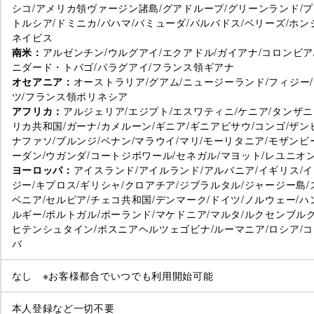
シコ/アメリカ領ヴァージン諸島/グアドループ/グリーンランド/プ
トルシア/ドミニカ/バハマ/バミューダ/バルバドス/ベリーズ/ホ
ネイビス
南米：
アルゼンチン/ウルグアイ/エクアドル/ガイアナ/コロンビア/
ニダード・トバゴ/パラグアイ/フランス領ギアナ
オセアニア：
オーストラリア/グアム/ニュージーランド/フィジー/
ツ/フランス領ポリネシア
アフリカ：
アルジェリア/エジプト/エスワティニ/ケニア/タンザニ
リカ共和国/ガーナ/カメルーン/ギニア/ギニアビサウ/コンゴ/ザン
ナファソ/ブルンジ/ベナン/マラウイ/マリ/モーリタニア/モザンビ
ーダン/ウガンダ/コートジボワール/セネガル/マヨット/レユニオ
ヨーロッパ：
アイスランド/アイルランド/アルバニア/イギリス/イ
ジー/キプロス/ギリシャ/クロアチア/ジブラルタル/ジャージー島/
ベニア/セルビア/チェコ共和国/デンマーク/ドイツ/ノルウェー/ハ
ルギー/ポルトガル/ポーランド/マケドニア/マルタ/ルクセンブルク
ヒテンシュタイン/ボスニアヘルツェゴビナ/ルーマニア/ロシア/コ
バ
なし ※お客様都合でいつでも利用開始可能
本人登録など一切不要