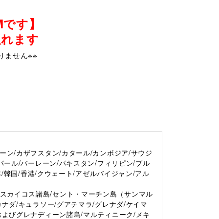
Mです】
取れます
りません※※
ーン/カザフスタン/カタール/カンボジア/サウジ
パール/バーレーン/パキスタン/フィリピン/ブル
本/韓国/香港/クウェート/アゼルバイジャン/アル
スカイコス諸島/セント・マーチン島（サンマル
カナダ/キュラソー/グアテマラ/グレナダ/ケイマ
およびグレナディーン諸島/マルティニーク/メキ