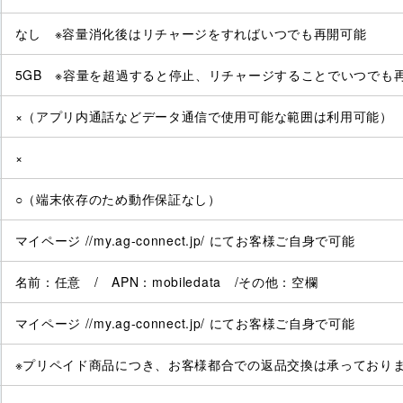
なし ※容量消化後はリチャージをすればいつでも再開可能
5GB ※容量を超過すると停止、リチャージすることでいつでも
×（アプリ内通話などデータ通信で使用可能な範囲は利用可能）
×
○（端末依存のため動作保証なし）
マイページ //my.ag-connect.jp/ にてお客様ご自身で可能
名前：任意 / APN：mobiledata /その他：空欄
マイページ //my.ag-connect.jp/ にてお客様ご自身で可能
※プリペイド商品につき、お客様都合での返品交換は承っており