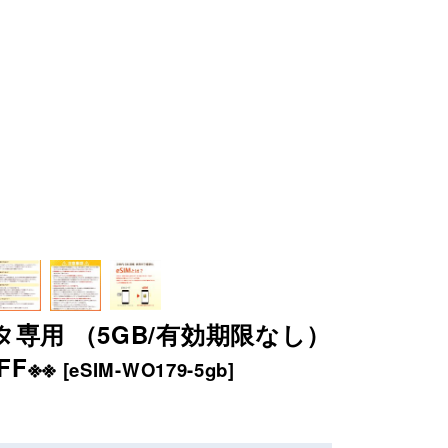
タ専用 （5GB/有効期限なし）
FF※※
[
eSIM-WO179-5gb
]