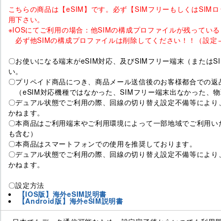
こちらの商品は【eSIM】です。必ず【SIMフリーもしくはSIM
用下さい。
※IOSにてご利用の場合：他SIMの構成プロファイルが残ってい
必ず他SIMの構成プロファイルは削除してください！！（設定→
〇お使いになる端末がeSIM対応、及びSIMフリー端末（または
い。
〇プリペイド商品につき、商品メール送信後のお客様都合での返
（eSIM対応機種ではなかった、SIMフリー端末出なかった、物
〇デュアル状態でご利用の際、回線の切り替え設定不備等により
かねます。
〇本商品はご利用端末やご利用環境によって一部地域でご利用い
も含む）
〇本商品はスマートフォンでの使用を推奨しております。
〇デュアル状態でご利用の際、回線の切り替え設定不備等により
かねます。
〇設定方法
【IOS版】海外eSIM説明書
【Android版】海外eSIM説明書