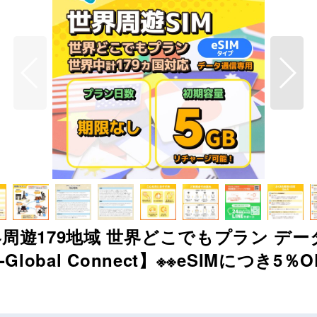
界周遊179地域 世界どこでもプラン デー
lobal Connect】※※eSIMにつき5％O