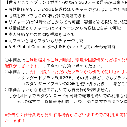
【世界どこでもプラン！世界179地域で5GBデータ通信が出来るe-
■ 有効期限がないため5GB超過後はリチャージすればいつでも再
■ 地域を跨いでもこの1枚だけで周遊できる
■ リチャージは24時間どこからでも可能、容量がある限り使い続
■ 残量確認とリチャージはマイページからお客様ご自身で可能
■ 本人登録などの面倒な手続きは不要
■ 元プランと違うプランもリチャージ可能
■ AIR-Global Connect公式LINEでいつでも問い合わせ可能
〇本商品は
ご利用端末やご利用地域、環境や国際情勢など様々な
能性がございます。
ご了承の上お買い求めください。
〇本商品は、
先にご購入いただいたプランから優先で使用されま
（スタンダードプラン残量2GB、その後世界どこでもプラン
→スタンダードプランの2GBを使い切った後、世界どこで
〇本商品はいかなる理由においても再発行が出来ません。
しかし5回まで再ダウンロードが可能で端末を跨いでの利用も
（※元の端末で回線情報を削除した後、次の端末で再ダウン
※予告なく仕様変更が発生する場合がございますのでご利用直前
たします！