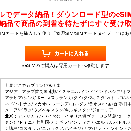
ルでデータ納品！ダウンロード型のeSI
納品で商品の到着を待たずにすぐ受け
SIMカードを挿入して使う「物理SIM/SIMカードタイプ」ではあ
※eSIMのご購入は専用カートへ移動します
世界どこでもプラン179地域
アジア：
アラブ首長国連邦/イスラエル/インド/インドネシア/オマ
アラビア/シンガポール/スリランカ/タイ/タジキスタン/トルコ/ネ
ネイ/ベトナム/マカオ/マレーシア/ヨルダン/ラオス/中国/台湾/日
メニア/イラク/ウズベキスタン/キルギスタン/ジョージア
北米：
アメリカ（ハワイ含む）イギリス領ヴァージン諸島/ターク
タン）/ドミニカ共和国/アンギラ/アンティグア/エルサルバドル/
ン諸島/コスタリカ/ニカラグア/ハイチ/パナマ/セントビンセント