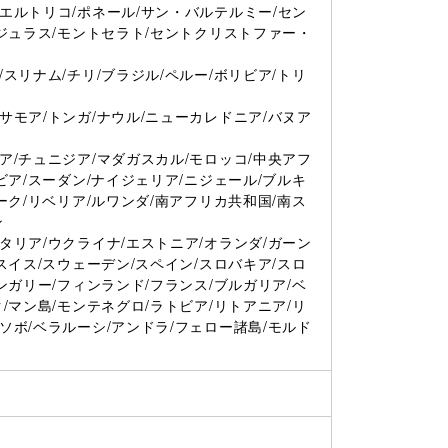
エルトリコ/ポネール/サン・バルテルミー/セン
ンジュラス/モントセラト/セントクリストファー・
スリナム/チリ/ブラジル/ペルー/ボリビア/トリ
サモア/トンガ/ナウル/ニューカレドニア/バヌア
ア/チュニジア/マダガスカル/モロッコ/中央アフ
ビア/スーダン/ナイジェリア/ニジェール/ブルキ
ーク/リベリア/ルワンダ/南アフリカ共和国/南ス
ン
タリア/ウクライナ/エストニア/オランダ/ガーン
スイス/スウェーデン/スペイン/スロバキア/スロ
ンガリー/フィンランド/フランス/ブルガリア/ベ
/マン島/モンテネグロ/ラトビア/リトアニア/リ
ソボ/ベラルーシ/アンドラ/フェロー諸島/モルド