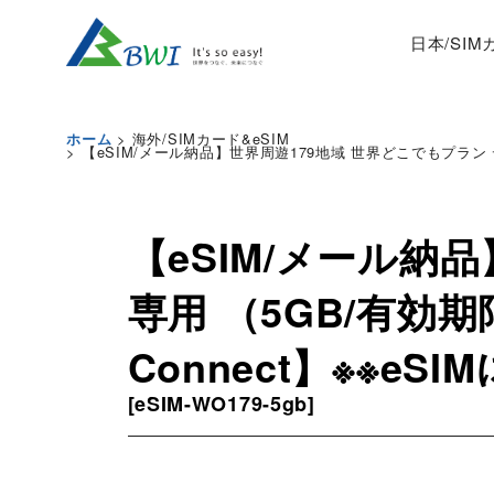
日本/SI
>
海外/SIMカード&eSIM
ホーム
>
【eSIM/メール納品】世界周遊179地域 世界どこでもプラン データ
【eSIM/メール納
専用 （5GB/有効期限
Connect】※※eSI
[
eSIM-WO179-5gb
]