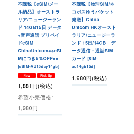
不課税【eSIM/メー
不課税【物理SIM/ネ
ル納品】オーストラ
コポスゆうパケット
リア/ニュージーラン
発送】China
ド 14GB15日 データ
Unicom HKオースト
+音声通話 プリペイ
ラリア/ニュージーラ
ドeSIM
ンド 15日/14GB デ
ChinaUnicom※※eSI
ータ通信・通話SIM
Mにつき5％OFF※※
カード
[
SIM-
[
eSIM-AU15day14gb
]
au14gb15d
]
1,980
円
(税込)
1,881
円
(税込)
希望小売価格
:
1,980
円