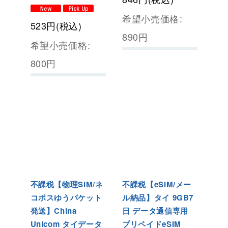
希望小売価格
:
523
円
(税込)
890
円
希望小売価格
:
800
円
不課税【物理SIM/ネ
不課税【eSIM/メー
コポスゆうパケット
ル納品】タイ 9GB7
発送】China
日 データ通信専用
Unicom タイデータ
プリペイドeSIM