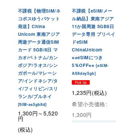
不課税【物理SIM/ネ
不課税【eSIM/メー
コポスゆうパケット
ル納品】東南アジア
発送】China
11か国周遊 5GB8日
Unicom 東南アジア
データ専用 プリペイ
周遊データ通信SIM
ドeSIM
カード
5GB/8日 マ
ChinaUnicom
カオ/ベトナム/カン
※※eSIMにつき
ボジア/ラオス/シン
5％OFF※※
[
eSIM-
ガポール/マレーシ
AS8day5gb
]
ア/インドネシア/タ
イ/フィリピン/スリ
1,235
円
(税込)
ランカ/ブルネイ
希望小売価格
:
[
SIM-as5gb8d
]
1,300
円
～5,520
1,300
円
円
(税込)