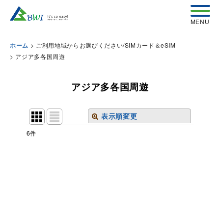
>
ご利用地域からお選びください/SIMカード＆eSIM
ホーム
>
アジア多各国周遊
アジア多各国周遊
表示順変更
閉じる
6
件
表示数
:
並び順
:
絞り込む