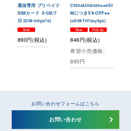
通信専用 プリペイド
ChinaUnicom※※eSI
SIMカード
９GB/7
Mにつき5％OFF※※
日
[
SIM-th9gb7d
]
[
eSIM-TH7day9gb
]
890
円
(税込)
846
円
(税込)
希望小売価格
:
890
円
お問い合わせフォームはこちら
お問い合わせ