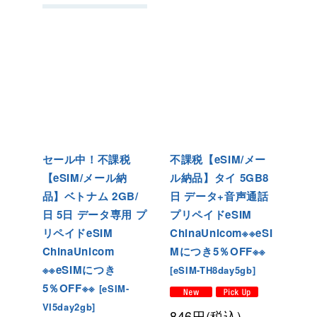
セール中！不課税
不課税【eSIM/メー
【eSIM/メール納
ル納品】タイ 5GB8
品】ベトナム 2GB/
日 データ+音声通話
日 5日 データ専用 プ
プリペイドeSIM
リペイドeSIM
ChinaUnicom※※eSI
ChinaUnicom
Mにつき5％OFF※※
※※eSIMにつき
[
eSIM-TH8day5gb
]
5％OFF※※
[
eSIM-
VI5day2gb
]
846
円
(税込)