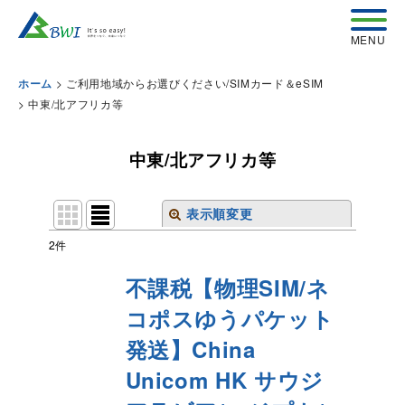
>
ご利用地域からお選びください/SIMカード＆eSIM
ホーム
>
中東/北アフリカ等
中東/北アフリカ等
表示順変更
閉じる
2
件
表示数
:
不課税【物理SIM/ネ
コポスゆうパケット
並び順
:
発送】China
絞り込む
Unicom HK サウジ