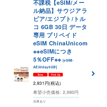
不課税【eSIM/メー
ル納品】サウジアラ
ビア/エジプト/トル
コ 6GB 30日 データ
専用 プリペイド
eSIM ChinaUnicom
※※eSIMにつき
5％OFF※※
[
eSIM-
AE30day6GB
]
2,831
円
(税込)
希望小売価格
:
2,980
円
在庫あり