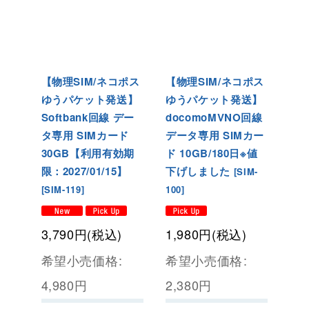
【物理SIM/ネコポス
【物理SIM/ネコポス
ゆうパケット発送】
ゆうパケット発送】
Softbank回線 デー
docomoMVNO回線
タ専用 SIMカード
データ専用 SIMカー
30GB【利用有効期
ド 10GB/180日※値
限：2027/01/15】
下げしました
[
SIM-
[
SIM-119
]
100
]
3,790
円
(税込)
1,980
円
(税込)
希望小売価格
:
希望小売価格
:
4,980
円
2,380
円