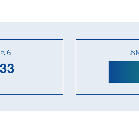
こちら
お
133