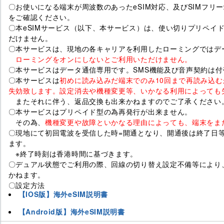
〇お使いになる端末が周波数のあったeSIM対応、及びSIMフリ
をご確認ください。
〇本eSIMサービス（以下、本サービス）は、使い切りプリペイ
だけません。
〇本サービスは、現地の各キャリアを利用したローミングではデ
ローミングをオンにしないとご利用いただけません。
〇本サービスはデータ通信専用です。SMS機能及び音声契約は付
〇本サービスは
初めに読み込みだ端末でのみ10回まで再読み込む
失効致します。設定消去や機種変更等、いかなる利用によっても
またそれに伴う、返品交換も出来かねますのでご了承ください
〇本サービスはプリペイド型の為再発行が出来ません。
その為、
機種変更や故障といかなる理由によっても、端末をま
〇現地にて初回電波を受信した時=開通となり、開通後は終了日等
ます。
※終了時刻は香港時間に基づきます。
〇デュアル状態でご利用の際、回線の切り替え設定不備等により
かねます。
〇設定方法
【IOS版】海外eSIM説明書
【Android版】海外eSIM説明書