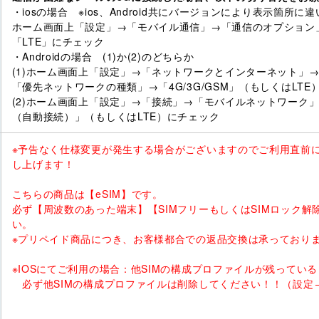
・iosの場合 ※ios、Android共にバージョンにより表示箇所
ホーム画面上「設定」→「モバイル通信」→「通信のオプション
「LTE」にチェック
・Androidの場合 (1)か(2)のどちらか
(1)ホーム画面上「設定」→「ネットワークとインターネット」
「優先ネットワークの種類」→「4G/3G/GSM」（もしくはLTE
(2)ホーム画面上「設定」→「接続」→「モバイルネットワーク」→
（自動接続）」（もしくはLTE）にチェック
※予告なく仕様変更が発生する場合がございますのでご利用直前
し上げます！
こちらの商品は【eSIM】です。
必ず【周波数のあった端末】【SIMフリーもしくはSIMロック解
い。
※プリペイド商品につき、お客様都合での返品交換は承っており
※IOSにてご利用の場合：他SIMの構成プロファイルが残ってい
必ず他SIMの構成プロファイルは削除してください！！（設定→