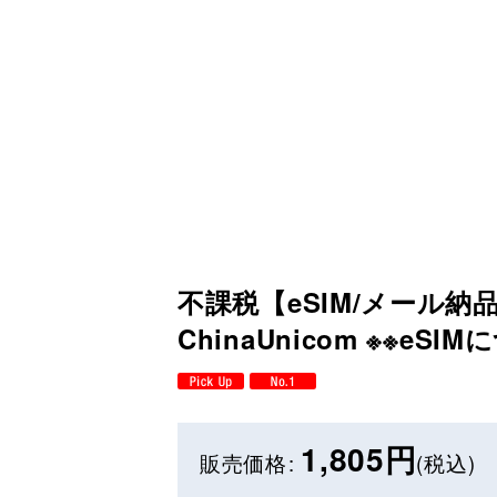
不課税【eSIM/メール納品
ChinaUnicom ※※eSI
1,805
円
販売価格
:
(税込)