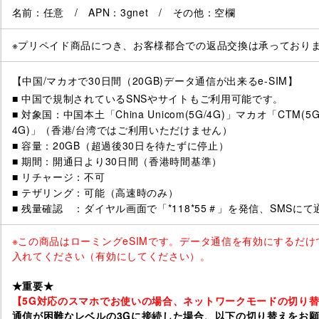
名前：任意 / APN：3gnet / その他：空欄
※プリペイド商品につき、お客様都合での返品交換は承っており
【中国/マカオで30日間（20GB)データ通信が出来るe-SIM】
■ 中国で規制されているSNSやサイトもご利用可能です。
■ 対象国：中国本土「China Unicom(5G/4G)」マカオ「CTM(5G/4G
4G)」（香港/台湾ではご利用いただけません）
■ 容量：20GB（超過後30日を待たずに停止）
■ 期間：開通日より30日間（香港時間基準）
■ リチャージ：不可
■ テザリング：可能（高速時のみ）
■ 残量確認 ：ダイヤル画面で「*118*55＃」を発信、SMSにて
※この商品はローミングeSIMです。データ通信を有効にするだ
入れてください（有効にしてください）。
★重要★
【5G対応のスマホでお使いの場合、ネットワークモードの切り
通信が困難なレベルの3Gに接続した場合、以下の切り替えをお