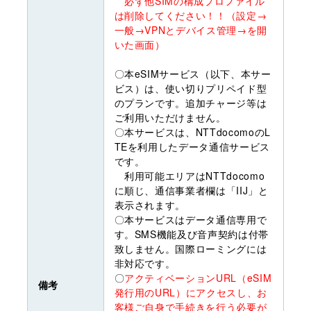
必ず他SIMの構成プロファイル
は削除してください！！（設定→
一般→VPNとデバイス管理→を開
いた画面）
〇本eSIMサービス（以下、本サー
ビス）は、使い切りプリペイド型
のプランです。追加チャージ等は
ご利用いただけません。
〇本サービスは、NTTdocomoのL
TEを利用したデータ通信サービス
です。
利用可能エリアはNTTdocomo
に順じ、通信事業者欄は「IIJ」と
表示されます。
〇本サービスはデータ通信専用で
す。SMS機能及び音声契約は付帯
致しません。国際ローミングには
非対応です。
〇
アクティベーションURL（eSIM
備考
発行用のURL）にアクセスし、お
客様ご自身で手続きを行う必要が