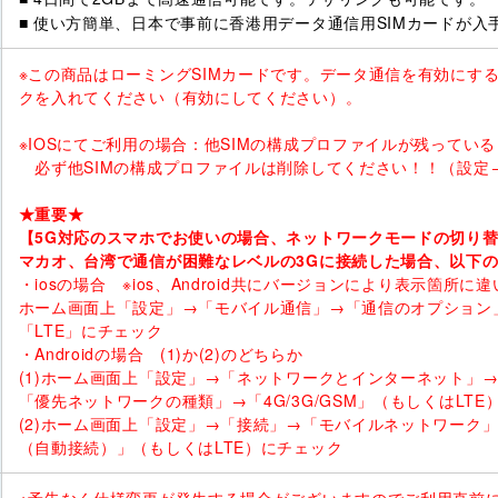
■ 使い方簡単、日本で事前に香港用データ通信用SIMカードが入
※この商品はローミングSIMカードです。データ通信を有効にす
クを入れてください（有効にしてください）。
※IOSにてご利用の場合：他SIMの構成プロファイルが残ってい
必ず他SIMの構成プロファイルは削除してください！！（設定→
★重要★
【5G対応のスマホでお使いの場合、ネットワークモードの切り
マカオ、台湾で通信が困難なレベルの3Gに接続した場合、以下
・iosの場合 ※ios、Android共にバージョンにより表示箇所
ホーム画面上「設定」→「モバイル通信」→「通信のオプション
「LTE」にチェック
・Androidの場合 (1)か(2)のどちらか
(1)ホーム画面上「設定」→「ネットワークとインターネット」
「優先ネットワークの種類」→「4G/3G/GSM」（もしくはLTE
(2)ホーム画面上「設定」→「接続」→「モバイルネットワーク」→
（自動接続）」（もしくはLTE）にチェック