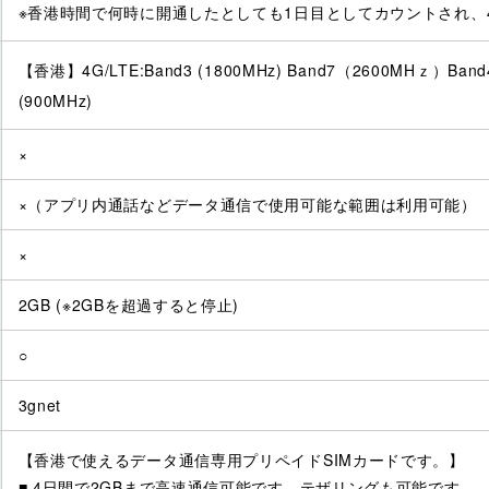
※香港時間で何時に開通したとしても1日目としてカウントされ、4
【香港】4G/LTE:Band3 (1800MHz) Band7（2600MHｚ）Band40 
(900MHz)
×
×（アプリ内通話などデータ通信で使用可能な範囲は利用可能）
×
2GB (※2GBを超過すると停止)
○
3gnet
【香港で使えるデータ通信専用プリペイドSIMカードです。】
■ 4日間で2GBまで高速通信可能です。テザリングも可能です。