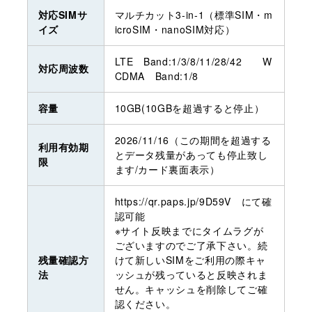
対応SIMサ
マルチカット3-in-1（標準SIM・m
イズ
icroSIM・nanoSIM対応）
LTE Band:1/3/8/11/28/42 W
対応周波数
CDMA Band:1/8
容量
10GB(10GBを超過すると停止）
2026/11/16（この期間を超過する
利用有効期
とデータ残量があっても停止致し
限
ます/カード裏面表示）
https://qr.paps.jp/9D59V にて確
認可能
※サイト反映までにタイムラグが
ございますのでご了承下さい。続
残量確認方
けて新しいSIMをご利用の際キャ
法
ッシュが残っていると反映されま
せん。キャッシュを削除してご確
認ください。