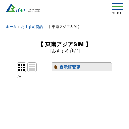
>
>
【 東南アジアSIM 】
ホーム
おすすめ商品
【 東南アジアSIM 】
[
おすすめ商品
]
表示順変更
閉じる
5
件
表示数
:
並び順
:
絞り込む