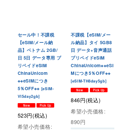
セール中！不課税
不課税【eSIM/メー
【eSIM/メール納
ル納品】タイ 5GB8
品】ベトナム 2GB/
日 データ+音声通話
日 5日 データ専用 プ
プリペイドeSIM
リペイドeSIM
ChinaUnicom※※eSI
ChinaUnicom
Mにつき5％OFF※※
※※eSIMにつき
[
eSIM-TH8day5gb
]
5％OFF※※
[
eSIM-
VI5day2gb
]
846
円
(税込)
希望小売価格
:
523
円
(税込)
890
円
希望小売価格
: