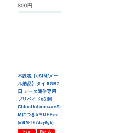
800
円
不課税【eSIM/メー
ル納品】タイ 9GB7
日 データ通信専用
プリペイドeSIM
ChinaUnicom※※eSI
Mにつき5％OFF※※
[
eSIM-TH7day9gb
]