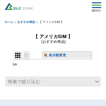
>
>
【 アメリカSIM 】
ホーム
おすすめ商品
【 アメリカSIM 】
[
おすすめ商品
]
表示順変更
閉じる
0
件
表示数
:
特集で絞り込む
並び順
:
【 中華圏 SIM 】
絞り込む
【 日本・韓国SIM 】